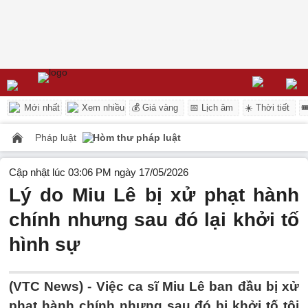
Mới nhất
Xem nhiều
💰 Giá vàng
📅 Lịch âm
☀️ Thời tiết

Pháp luật
Hòm thư pháp luật
Cập nhật lúc 03:06 PM ngày 17/05/2026
Lý do Miu Lê bị xử phạt hành
chính nhưng sau đó lại khởi tố
hình sự
(VTC News) -
Việc ca sĩ Miu Lê ban đầu bị xử
phạt hành chính nhưng sau đó bị khởi tố tội