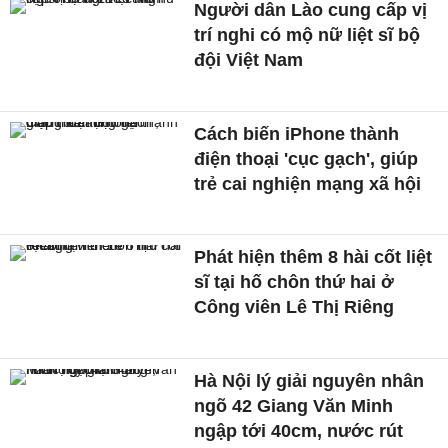
Người dân Lào cung cấp vị
trí nghi có mộ nữ liệt sĩ bộ
đội Việt Nam
Cách biến iPhone thành
điện thoại 'cục gạch', giúp
trẻ cai nghiện mạng xã hội
Phát hiện thêm 8 hài cốt liệt
sĩ tại hố chôn thứ hai ở
Công viên Lê Thị Riêng
Hà Nội lý giải nguyên nhân
ngõ 42 Giang Văn Minh
ngập tới 40cm, nước rút