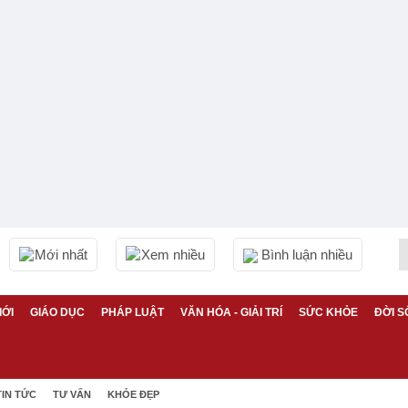
Mới nhất
Xem nhiều
Bình luận nhiều
IỚI
GIÁO DỤC
PHÁP LUẬT
VĂN HÓA - GIẢI TRÍ
SỨC KHỎE
ĐỜI S
TIN TỨC
TƯ VẤN
KHỎE ĐẸP