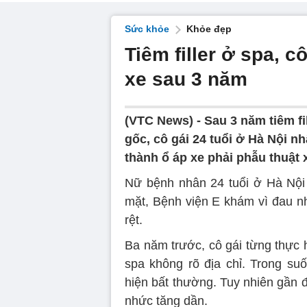
Sức khỏe
Khỏe đẹp
Tiêm filler ở spa, c
xe sau 3 năm
(VTC News) -
Sau 3 năm tiêm fi
gốc, cô gái 24 tuổi ở Hà Nội nh
thành ổ áp xe phải phẫu thuật x
Nữ bệnh nhân 24 tuổi ở Hà Nội
mặt, Bệnh viện E khám vì đau nh
rệt.
Ba năm trước, cô gái từng thực hi
spa không rõ địa chỉ. Trong suố
hiện bất thường. Tuy nhiên gần đ
nhức tăng dần.