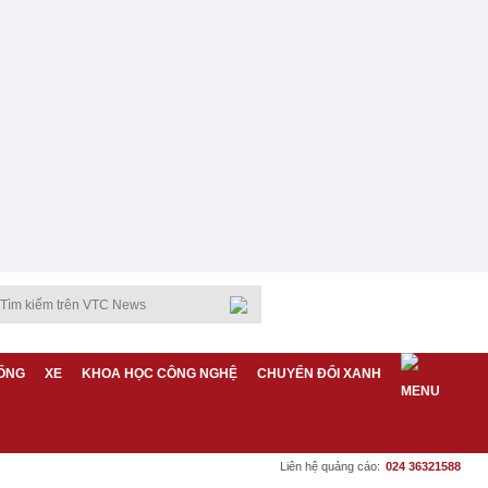
ỐNG
XE
KHOA HỌC CÔNG NGHỆ
CHUYỂN ĐỔI XANH
Liên hệ quảng cáo:
024 36321588