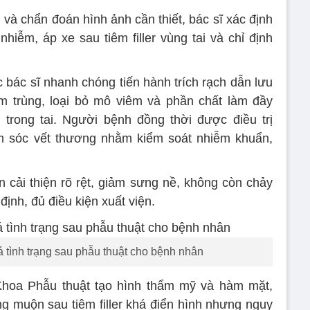
 và chẩn đoán hình ảnh cần thiết, bác sĩ xác định
hiễm, áp xe sau tiêm filler vùng tai và chỉ định
c bác sĩ nhanh chóng tiến hành trích rạch dẫn lưu
m trùng, loại bỏ mô viêm và phần chất làm đầy
 trong tai. Người bệnh đồng thời được điều trị
m sóc vết thương nhằm kiểm soát nhiễm khuẩn,
ân cải thiện rõ rệt, giảm sưng nề, không còn chảy
ịnh, đủ điều kiện xuất viện.
á tình trạng sau phẫu thuật cho bệnh nhân
hoa Phẫu thuật tạo hình thẩm mỹ và hàm mặt,
g muộn sau tiêm filler khá điển hình nhưng nguy