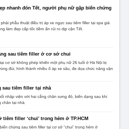
 đẹp nhanh đón Tết, người phụ nữ gặp biến chứng
phải phẫu thuật điều trị áp xe ngực sau tiêm filler tại spa giá
ng làm đẹp cấp tốc tiềm ẩn rủi ro dịp cận Tết.
ng sau tiêm filler ở cơ sở chui
tại cơ sở không phép khiến một phụ nữ 26 tuổi ở Hà Nội bị
ùng đùi, hình thành nhiều ổ áp xe sâu, đe dọa chức năng vận
sau tiêm filler tại nhà
ổi nhập viện với hai cẳng chân sưng đỏ, biến dạng sau khi
g chân tại nhà.
ở tiêm filler ‘chui’ trong hẻm ở TP.HCM
iến chứng sau tiêm filler tại cơ sở “chui” trong hẻm ở