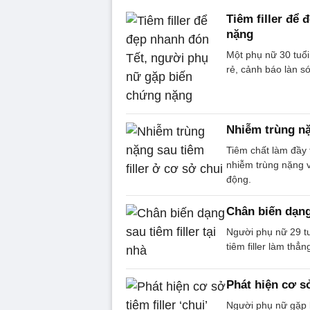
Tiêm filler để
nặng
Một phụ nữ 30 tuổi 
rẻ, cảnh báo làn só
Nhiễm trùng nặ
Tiêm chất làm đầy 
nhiễm trùng nặng v
động.
Chân biến dạng 
Người phụ nữ 29 tu
tiêm filler làm thẳn
Phát hiện cơ s
Người phụ nữ gặp b