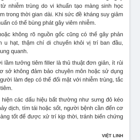
từ nhiễm trùng do vi khuẩn tạo màng sinh học
hầm trong thời gian dài. Khi sức đề kháng suy giảm
 khuẩn có thể bùng phát gây viêm nhiễm.
g hoặc không rõ nguồn gốc cũng có thể gây phản
u hạt, thậm chí di chuyển khỏi vị trí ban đầu,
ung quanh.
lầm tưởng tiêm filler là thủ thuật đơn giản, ít rủi
i cơ sở không đảm bảo chuyên môn hoặc sử dụng
ười làm đẹp có thể đối mặt với nhiễm trùng, tắc
tiêm.
t hiện các dấu hiệu bất thường như sưng đỏ kéo
hảy dịch, tím tái hoặc sốt, người bệnh cần đến cơ
ng tốt để được xử trí kịp thời, tránh biến chứng
VIỆT LINH