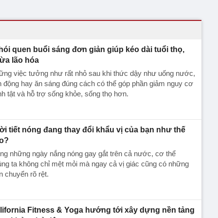
thói quen buổi sáng đơn giản giúp kéo dài tuổi thọ,
ừa lão hóa
ững việc tưởng như rất nhỏ sau khi thức dậy như uống nước,
n động hay ăn sáng đúng cách có thể góp phần giảm nguy cơ
h tật và hỗ trợ sống khỏe, sống thọ hơn.
ời tiết nóng đang thay đổi khẩu vị của bạn như thế
o?
ng những ngày nắng nóng gay gắt trên cả nước, cơ thể
ng ta không chỉ mệt mỏi mà ngay cả vị giác cũng có những
n chuyển rõ rệt.
lifornia Fitness & Yoga hướng tới xây dựng nền tảng