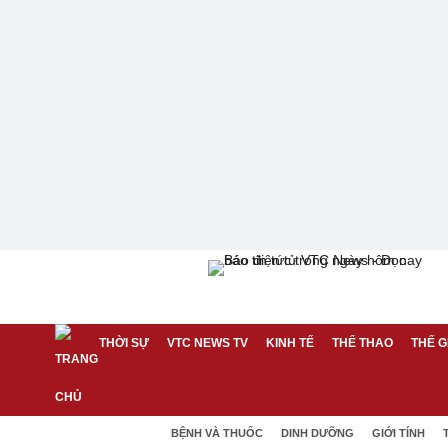
THỜI SỰ
VTC NEWS TV
KINH TẾ
THỂ THAO
THẾ G
BỆNH VÀ THUỐC
DINH DƯỠNG
GIỚI TÍNH