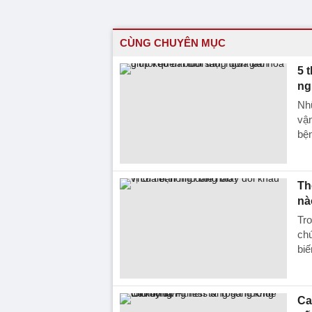
CÙNG CHUYÊN MỤC
5 
ng
Nh
vậ
bện
Th
nà
Tro
chú
biế
Ca