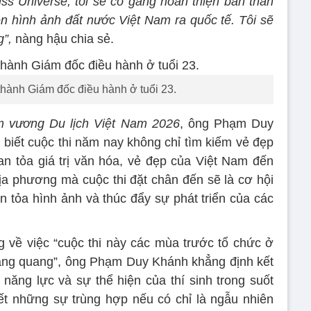
s Universe, tôi sẽ cố gắng hoàn thiện bản thân
ện hình ảnh đất nước Việt Nam ra quốc tế. Tôi sẽ
g”,
nàng hậu chia sẻ.
thành Giám đốc điều hành ở tuổi 23.
 vương Du lịch Việt Nam 2026
, ông Phạm Duy
biết cuộc thi năm nay không chỉ tìm kiếm vẻ đẹp
an tỏa giá trị văn hóa, vẻ đẹp của Việt Nam đến
ịa phương mà cuộc thi đặt chân đến sẽ là cơ hội
n tỏa hình ảnh và thúc đẩy sự phát triển của các
 về việc “cuộc thi này các mùa trước tổ chức ở
ẽ đăng quang”, ông Phạm Duy Khánh khẳng định kết
 năng lực và sự thể hiện của thí sinh trong suốt
ết những sự trùng hợp nếu có chỉ là ngẫu nhiên