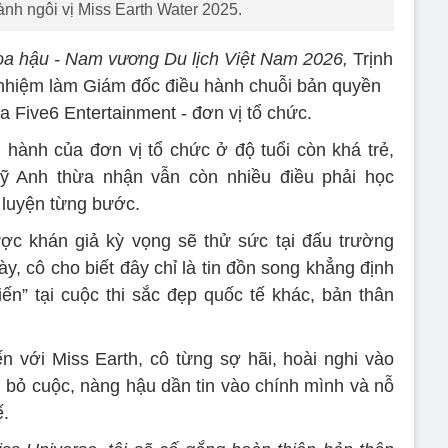
ành ngôi vị Miss Earth Water 2025.
a hậu - Nam vương Du lịch Việt Nam 2026,
Trịnh
nhiệm làm Giám đốc điều hành chuỗi bản quyền
ủa Five6 Entertainment - đơn vị tổ chức.
hành của đơn vị tổ chức ở độ tuổi còn khá trẻ,
ỹ Anh thừa nhận vẫn còn nhiều điều phải học
 luyện từng bước.
ợc khán giả kỳ vọng sẽ thử sức tại đấu trường
y, cô cho biết đây chỉ là tin đồn song khẳng định
iến” tại cuộc thi sắc đẹp quốc tế khác, bản thân
n với Miss Earth, cô từng sợ hãi, hoài nghi vào
n bỏ cuộc, nàng hậu dần tin vào chính mình và nỗ
ế.