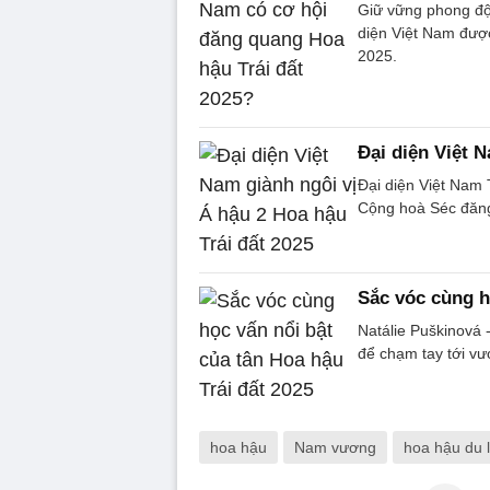
Giữ vững phong độ ổ
diện Việt Nam đượ
2025.
Đại diện Việt N
Đại diện Việt Nam 
Cộng hoà Séc đăng 
Sắc vóc cùng h
Natálie Puškinová 
để chạm tay tới vư
hoa hậu
Nam vương
hoa hậu du l