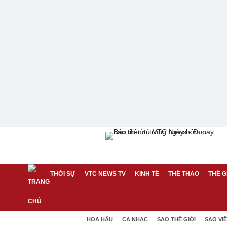
THỜI SỰ
VTC NEWS TV
KINH TẾ
THỂ THAO
THẾ G
HOA HẬU
CA NHẠC
SAO THẾ GIỚI
SAO VI