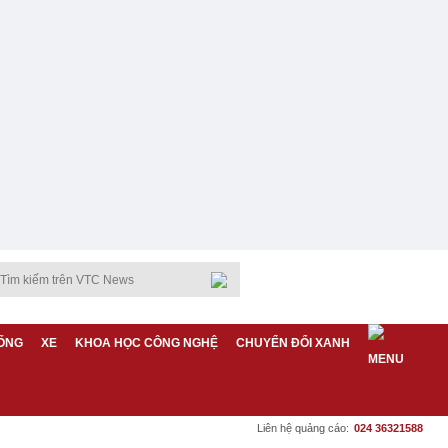
ỐNG
XE
KHOA HỌC CÔNG NGHỆ
CHUYỂN ĐỔI XANH
Liên hệ quảng cáo:
024 36321588