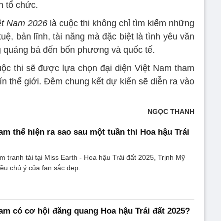
n tổ chức.
ệt Nam 2026
là cuộc thi không chỉ tìm kiếm những
ệ, bản lĩnh, tài năng mà đặc biệt là tình yêu văn
g quảng bá đến bốn phương và quốc tế.
ộc thi sẽ được lựa chọn đại diện Việt Nam tham
ín thế giới. Đêm chung kết dự kiến sẽ diễn ra vào
NGỌC THANH
am thể hiện ra sao sau một tuần thi Hoa hậu Trái
m tranh tài tại Miss Earth - Hoa hậu Trái đất 2025, Trịnh Mỹ
ều chú ý của fan sắc đẹp.
Nam có cơ hội đăng quang Hoa hậu Trái đất 2025?