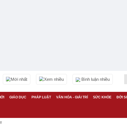
Mới nhất
Xem nhiều
Bình luận nhiều
IỚI
GIÁO DỤC
PHÁP LUẬT
VĂN HÓA - GIẢI TRÍ
SỨC KHỎE
ĐỜI S
ỆT