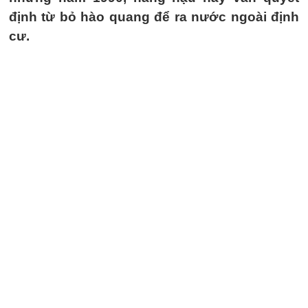
định từ bỏ hào quang để ra nước ngoài định
cư.