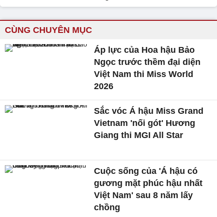
CÙNG CHUYÊN MỤC
Áp lực của Hoa hậu Bảo
Ngọc trước thềm đại diện
Việt Nam thi Miss World
2026
Sắc vóc Á hậu Miss Grand
Vietnam 'nối gót' Hương
Giang thi MGI All Star
Cuộc sống của 'Á hậu có
gương mặt phúc hậu nhất
Việt Nam' sau 8 năm lấy
chồng