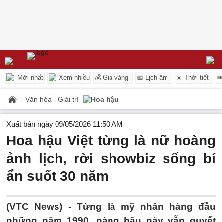
Mới nhất
Xem nhiều
💰 Giá vàng
📅 Lịch âm
☀️ Thời tiết

Văn hóa - Giải trí
Hoa hậu
Xuất bản ngày 09/05/2026 11:50 AM
Hoa hậu Việt từng là nữ hoàng
ảnh lịch, rời showbiz sống bí
ẩn suốt 30 năm
(VTC News) -
Từng là mỹ nhân hàng đầu
những năm 1990, nàng hậu này vẫn quyết