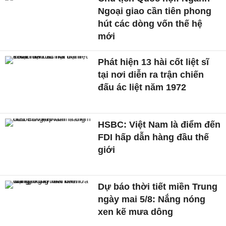
Ngoại giao cần tiên phong
hút các dòng vốn thế hệ
mới
Phát hiện 13 hài cốt liệt sĩ
tại nơi diễn ra trận chiến
đấu ác liệt năm 1972
HSBC: Việt Nam là điểm đến
FDI hấp dẫn hàng đầu thế
giới
Dự báo thời tiết miền Trung
ngày mai 5/8: Nắng nóng
xen kẽ mưa dông