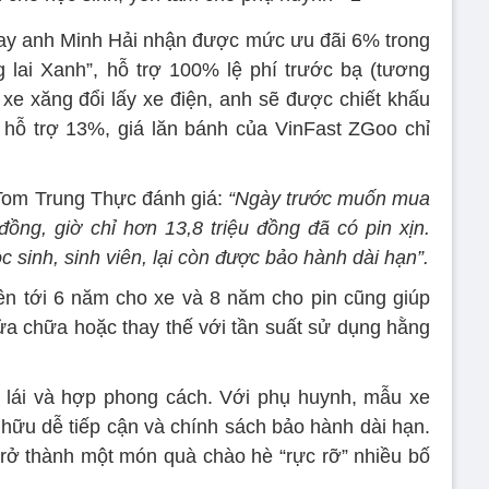
 nay anh Minh Hải nhận được mức ưu đãi 6% trong
g lai Xanh”, hỗ trợ 100% lệ phí trước bạ (tương
xe xăng đổi lấy xe điện, anh sẽ được chiết khấu
c hỗ trợ 13%, giá lăn bánh của VinFast ZGoo chỉ
 Tom Trung Thực đánh giá:
“Ngày trước muốn mua
đồng, giờ chỉ hơn 13,8 triệu đồng đã có pin xịn.
 sinh, sinh viên, lại còn được bảo hành dài hạn”.
ên tới 6 năm cho xe và 8 năm cho pin cũng giúp
ửa chữa hoặc thay thế với tần suất sử dụng hằng
 lái và hợp phong cách. Với phụ huynh, mẫu xe
 hữu dễ tiếp cận và chính sách bảo hành dài hạn.
rở thành một món quà chào hè “rực rỡ” nhiều bố