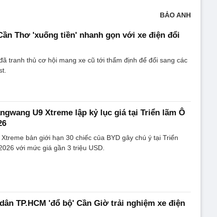
BẢO ANH
Cần Thơ 'xuống tiền' nhanh gọn với xe điện đổi
ã tranh thủ cơ hội mang xe cũ tới thẩm định để đổi sang các
t.
angwang U9 Xtreme lập kỷ lục giá tại Triển lãm Ô
26
treme bản giới hạn 30 chiếc của BYD gây chú ý tại Triển
2026 với mức giá gần 3 triệu USD.
 dân TP.HCM 'đổ bộ' Cần Giờ trải nghiệm xe điện