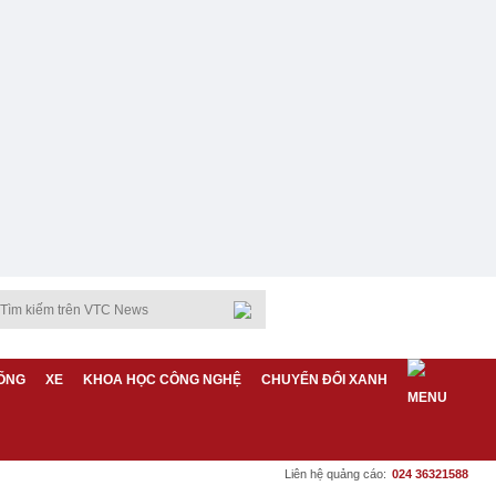
ỐNG
XE
KHOA HỌC CÔNG NGHỆ
CHUYỂN ĐỔI XANH
Liên hệ quảng cáo:
024 36321588