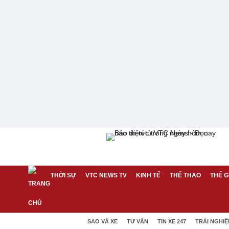
THỜI SỰ
VTC NEWS TV
KINH TẾ
THỂ THAO
THẾ G
SAO VÀ XE
TƯ VẤN
TIN XE 247
TRẢI NGHI