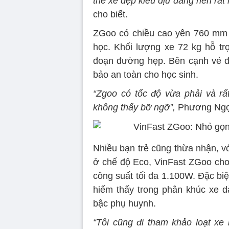
thể xe đẹp kiểu dịu dàng nên rất
cho biết.
ZGoo có chiều cao yên 760 mm p
học. Khối lượng xe 72 kg hỗ trợ
đoạn đường hẹp. Bên cạnh vẻ đ
bảo an toàn cho học sinh.
“Zgoo có tốc độ vừa phải và r
không thấy bỡ ngỡ”,
Phương Ngọ
Nhiều bạn trẻ cũng thừa nhận, v
ở chế độ Eco, VinFast ZGoo cho
công suất tối đa 1.100W. Đặc biệt
hiếm thấy trong phân khúc xe d
bậc phụ huynh.
“Tôi cũng đi tham khảo loạt xe 