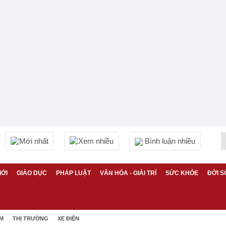
Mới nhất
Xem nhiều
Bình luận nhiều
IỚI
GIÁO DỤC
PHÁP LUẬT
VĂN HÓA - GIẢI TRÍ
SỨC KHỎE
ĐỜI S
ỆM
THỊ TRƯỜNG
XE ĐIỆN