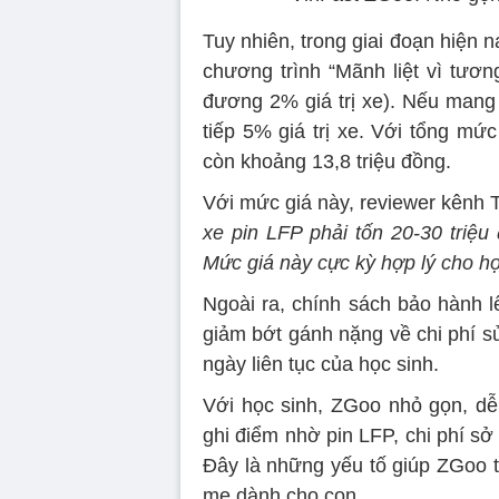
Tuy nhiên, trong giai đoạn hiện
chương trình “Mãnh liệt vì tươn
đương 2% giá trị xe). Nếu mang 
tiếp 5% giá trị xe. Với tổng mứ
còn khoảng 13,8 triệu đồng.
Với mức giá này, reviewer kênh
xe pin LFP phải tốn 20-30 triệu 
Mức giá này cực kỳ hợp lý cho học
Ngoài ra, chính sách bảo hành l
giảm bớt gánh nặng về chi phí s
ngày liên tục của học sinh.
Với học sinh, ZGoo nhỏ gọn, dễ
ghi điểm nhờ pin LFP, chi phí sở
Đây là những yếu tố giúp ZGoo t
mẹ dành cho con.