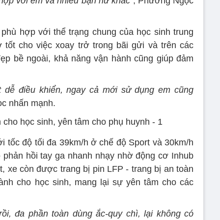
 hợp với em và nhiều bạn nữ khác”
, Phương Ngọc
hù hợp với thể trạng chung của học sinh trung
 tốt cho việc xoay trở trong bãi gửi và trên các
ẹp bề ngoài, khả năng vận hành cũng giúp đảm
ất dễ điều khiển, ngay cả mới sử dụng em cũng
c nhấn mạnh.
ới tốc độ tối đa 39km/h ở chế độ Sport và 30km/h
 phản hồi tay ga nhanh nhạy nhờ động cơ Inhub
, xe còn được trang bị pin LFP - trang bị an toàn
ành cho học sinh, mang lại sự yên tâm cho các
rồi, đa phần toàn dùng ắc-quy chì, lại không có