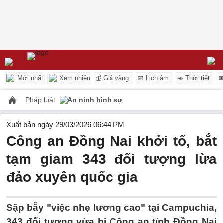
Mới nhất
Xem nhiều
💰 Giá vàng
📅 Lịch âm
☀️ Thời tiết

Pháp luật
An ninh hình sự
Xuất bản ngày 29/03/2026 06:44 PM
Công an Đồng Nai khởi tố, bắt
tạm giam 343 đối tượng lừa
đảo xuyên quốc gia
Sập bẫy "việc nhẹ lương cao" tại Campuchia,
343 đối tượng vừa bị Công an tỉnh Đồng Nai