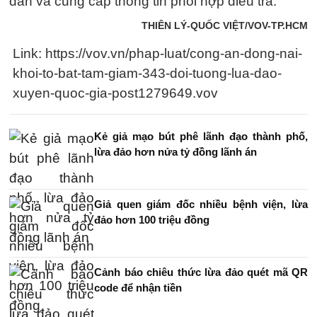
dẫn và cung cấp thông tin phối hợp điều tra.
THIÊN LÝ-QUỐC VIỆT/VOV-TP.HCM
Link: https://vov.vn/phap-luat/cong-an-dong-nai-
khoi-to-bat-tam-giam-343-doi-tuong-lua-dao-
xuyen-quoc-gia-post1279649.vov
Kẻ giả mạo bút phê lãnh đạo thành phố,
lừa đảo hơn nửa tỷ đồng lãnh án
Giả quen giám đốc nhiều bệnh viện, lừa
đảo hơn 100 triệu đồng
Cảnh báo chiêu thức lừa đảo quét mã QR
code để nhận tiền