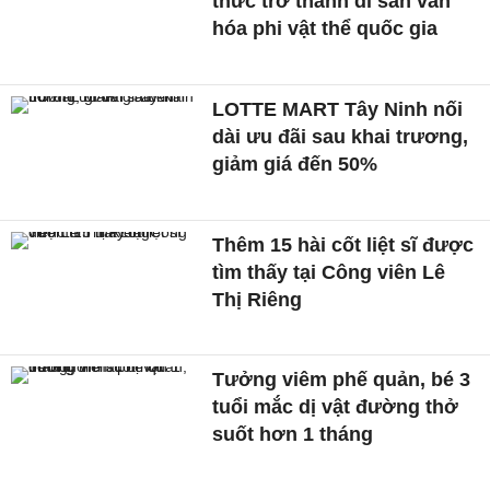
thức trở thành di sản văn
hóa phi vật thể quốc gia
LOTTE MART Tây Ninh nối
dài ưu đãi sau khai trương,
giảm giá đến 50%
Thêm 15 hài cốt liệt sĩ được
tìm thấy tại Công viên Lê
Thị Riêng
Tưởng viêm phế quản, bé 3
tuổi mắc dị vật đường thở
suốt hơn 1 tháng