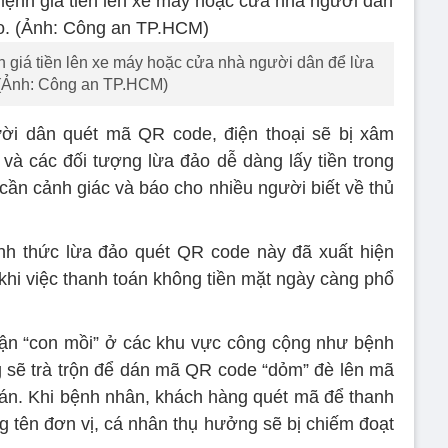
nh giá tiền lên xe máy hoặc cửa nhà người dân để lừa
 (Ảnh: Công an TP.HCM)
i dân quét mã QR code, điện thoại sẽ bị xâm
 và các đối tượng lừa đảo dễ dàng lấy tiền trong
cần cảnh giác và báo cho nhiều người biết về thủ
nh thức lừa đảo quét QR code này đã xuất hiện
i việc thanh toán không tiền mặt ngày càng phổ
 cận “con mồi” ở các khu vực công cộng như bệnh
g sẽ trà trộn để dán mã QR code “dỏm” đè lên mã
án. Khi bệnh nhân, khách hàng quét mã để thanh
g tên đơn vị, cá nhân thụ hưởng sẽ bị chiếm đoạt