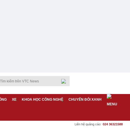
ỐNG
XE
KHOA HỌC CÔNG NGHỆ
CHUYỂN ĐỔI XANH
Liên hệ quảng cáo:
024 36321588