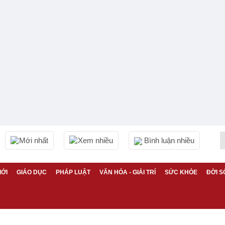
Mới nhất
Xem nhiều
Bình luận nhiều
IỚI
GIÁO DỤC
PHÁP LUẬT
VĂN HÓA - GIẢI TRÍ
SỨC KHỎE
ĐỜI S