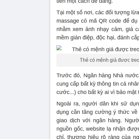
tiền một cách dễ dàng.
Tại một số nơi, các đối tượng lừ
massage có mã QR code để dụ dỗ
nhằm xem ảnh nhạy cảm, giá cả
mềm gián điệp, độc hại, đánh cắ
Thẻ có mệnh giá được tr
Trước đó, Ngân hàng Nhà nướ
cung cấp bất kỳ thông tin cá nh
cước...) cho bất kỳ ai vì bảo mật
Ngoài ra, người dân khi sử dụn
dụng cần tăng cường ý thức về a
giao dịch với ngân hàng. Ngườ
nguồn gốc, website lạ nhận được
chỉ, thương hiệu rõ ràng của n