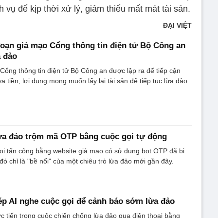
vụ để kịp thời xử lý, giảm thiểu mất mát tài sản.
ĐẠI VIỆT
oạn giả mạo Cổng thông tin điện tử Bộ Công an
a đảo
Cổng thông tin điện tử Bộ Công an được lập ra để tiếp cận
a tiền, lợi dụng mong muốn lấy lại tài sản để tiếp tục lừa đảo
lừa đảo trộm mã OTP bằng cuộc gọi tự động
ọi tấn công bằng website giả mạo có sử dụng bot OTP đã bị
ó chỉ là "bề nổi" của một chiêu trò lừa đảo mới gần đây.
p AI nghe cuộc gọi để cảnh báo sớm lừa đảo
 tiến trong cuộc chiến chống lừa đảo qua điện thoại bằng