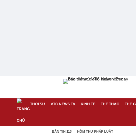
THỜI SỰ
VTC NEWS TV
KINH TẾ
THỂ THAO
THẾ G
BẢN TIN 113
HÒM THƯ PHÁP LUẬT