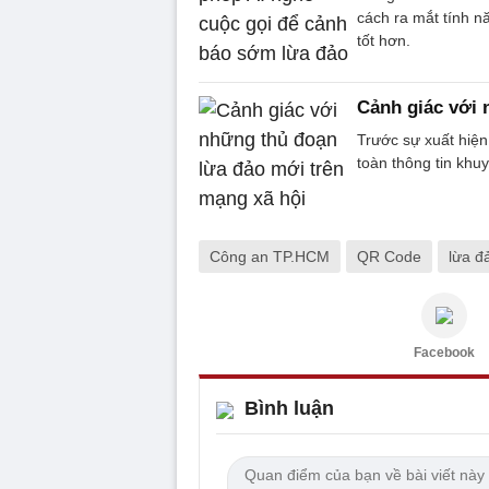
cách ra mắt tính n
tốt hơn.
Cảnh giác với 
Trước sự xuất hiện
toàn thông tin khu
Công an TP.HCM
QR Code
lừa đ
Facebook
Bình luận