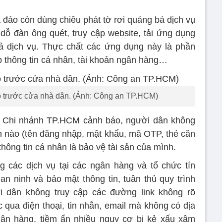
a đảo còn dùng chiêu phát tờ rơi quảng bá dịch vụ
 đàn ông quét, truy cập website, tải ứng dụng
 dịch vụ. Thực chất các ứng dụng này là phần
p thông tin cá nhân, tài khoản ngân hàng…
eo trước cửa nhà dân. (Ảnh: Công an TP.HCM)
c Chi nhánh TP.HCM cảnh báo, người dân không
ân nào (tên đăng nhập, mật khẩu, mã OTP, thẻ căn
 thông tin cá nhân là bảo vệ tài sản của mình.
g các dịch vụ tại các ngân hàng và tổ chức tín
n ninh và bảo mật thông tin, tuân thủ quy trình
i dân không truy cập các đường link không rõ
 qua điện thoại, tin nhắn, email mà không có địa
gân hàng, tiềm ẩn nhiều nguy cơ bị kẻ xấu xâm