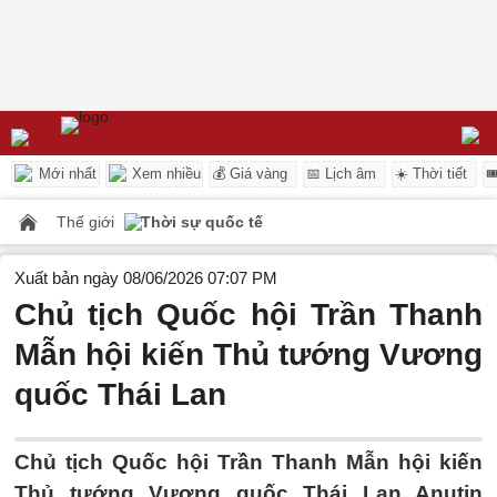
Mới nhất
Xem nhiều
💰 Giá vàng
📅 Lịch âm
☀️ Thời tiết

Thế giới
Thời sự quốc tế
Xuất bản ngày 08/06/2026 07:07 PM
Chủ tịch Quốc hội Trần Thanh
Mẫn hội kiến Thủ tướng Vương
quốc Thái Lan
Chủ tịch Quốc hội Trần Thanh Mẫn hội kiến
Thủ tướng Vương quốc Thái Lan Anutin