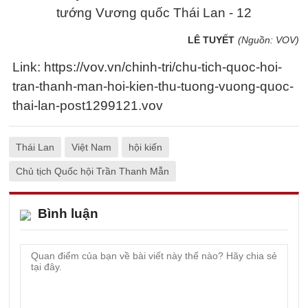
LÊ TUYẾT
(Nguồn: VOV)
Link: https://vov.vn/chinh-tri/chu-tich-quoc-hoi-
tran-thanh-man-hoi-kien-thu-tuong-vuong-quoc-
thai-lan-post1299121.vov
Thái Lan
Việt Nam
hội kiến
Chủ tịch Quốc hội Trần Thanh Mẫn
Bình luận