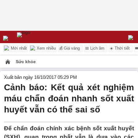
Mới nhất
Xem nhiều
💰 Giá vàng
📅 Lịch âm
☀️ Thời tiết

Sức khỏe
Xuất bản ngày 16/10/2017 05:29 PM
Cảnh báo: Kết quả xét nghiệm
máu chẩn đoán nhanh sốt xuất
huyết vẫn có thể sai số
Để chẩn đoán chính xác bệnh sốt xuất huyết
(SXH), quan trọng nhất vẫn là dựa vào các