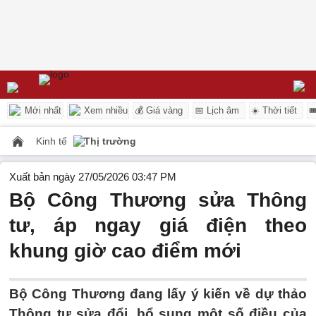
Mới nhất
Xem nhiều
💰 Giá vàng
📅 Lịch âm
☀️ Thời tiết

Kinh tế
Thị trường
Xuất bản ngày 27/05/2026 03:47 PM
Bộ Công Thương sửa Thông
tư, áp ngay giá điện theo
khung giờ cao điểm mới
Bộ Công Thương đang lấy ý kiến về dự thảo
Thông tư sửa đổi, bổ sung một số điều của