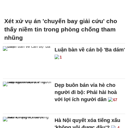
Xét xử vụ án 'chuyến bay giải cứu' cho
thấy niềm tin trong phòng chống tham
nhũng
Luận bàn về cán bộ 'Ba dám'
1
Dẹp buôn bán vỉa hè cho
người đi bộ: Phải hài hoà
với lợi ích người dân
67
Hà Nội quyết xóa tiếng xấu
'không vội được đâu'?
4