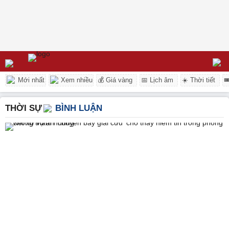
Mới nhất
Xem nhiều
💰 Giá vàng
📅 Lịch âm
☀️ Thời tiết

THỜI SỰ
BÌNH LUẬN