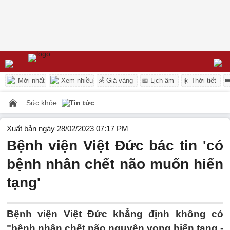
Mới nhất
Xem nhiều
💰 Giá vàng
📅 Lịch âm
☀️ Thời tiết

Sức khỏe
Tin tức
Xuất bản ngày 28/02/2023 07:17 PM
Bệnh viện Việt Đức bác tin 'có
bệnh nhân chết não muốn hiến
tạng'
Bệnh viện Việt Đức khẳng định không có
"bệnh nhân chết não nguyện vọng hiến tạng -