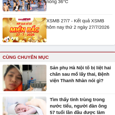
nóng 36°C
XSMB 27/7 - Kết quả XSMB
hôm nay thứ 2 ngày 27/7/2026
CÙNG CHUYÊN MỤC
Sản phụ Hà Nội tố bị liệt hai
chân sau mổ lấy thai, Bệnh
viện Thanh Nhàn nói gì?
Tìm thấy tinh trùng trong
nước tiểu, người đàn ông
57 tuổi lần đầu được làm