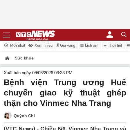
Mới nhất
Xem nhiều
💰 Giá vàng
📅 Lịch âm
☀️ Thời tiết

Sức khỏe
Xuất bản ngày 09/06/2026 03:33 PM
Bệnh viện Trung ương Huế
chuyển giao kỹ thuật ghép
thận cho Vinmec Nha Trang
Quỳnh Chi
(VTC News) -
Chiều 6/6, Vinmec Nha Trang và