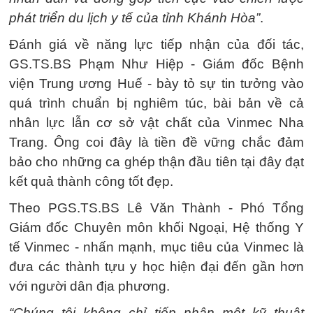
phát triển du lịch y tế của tỉnh Khánh Hòa”
.
Đánh giá về năng lực tiếp nhận của đối tác,
GS.TS.BS Phạm Như Hiệp - Giám đốc Bệnh
viện Trung ương Huế - bày tỏ sự tin tưởng vào
quá trình chuẩn bị nghiêm túc, bài bản về cả
nhân lực lẫn cơ sở vật chất của Vinmec Nha
Trang. Ông coi đây là tiền đề vững chắc đảm
bảo cho những ca ghép thận đầu tiên tại đây đạt
kết quả thành công tốt đẹp.
Theo PGS.TS.BS Lê Văn Thành - Phó Tổng
Giám đốc Chuyên môn khối Ngoại, Hệ thống Y
tế Vinmec - nhấn mạnh, mục tiêu của Vinmec là
đưa các thành tựu y học hiện đại đến gần hơn
với người dân địa phương.
“Chúng tôi không chỉ tiếp nhận một kỹ thuật