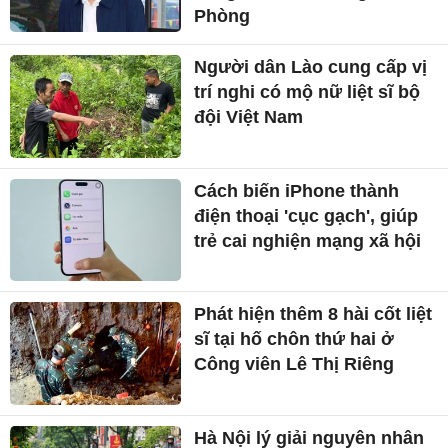
Phòng
Người dân Lào cung cấp vị
trí nghi có mộ nữ liệt sĩ bộ
đội Việt Nam
Cách biến iPhone thành
điện thoại 'cục gạch', giúp
trẻ cai nghiện mạng xã hội
Phát hiện thêm 8 hài cốt liệt
sĩ tại hố chôn thứ hai ở
Công viên Lê Thị Riêng
Hà Nội lý giải nguyên nhân