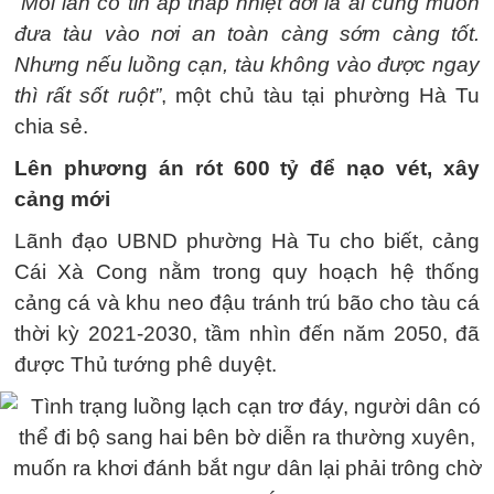
“Mỗi lần có tin áp thấp nhiệt đới là ai cũng muốn
đưa tàu vào nơi an toàn càng sớm càng tốt.
Nhưng nếu luồng cạn, tàu không vào được ngay
thì rất sốt ruột”
, một chủ tàu tại phường Hà Tu
chia sẻ.
Lên phương án rót 600 tỷ để nạo vét, xây
cảng mới
Lãnh đạo UBND phường Hà Tu cho biết, cảng
Cái Xà Cong nằm trong quy hoạch hệ thống
cảng cá và khu neo đậu tránh trú bão cho tàu cá
thời kỳ 2021-2030, tầm nhìn đến năm 2050, đã
được Thủ tướng phê duyệt.