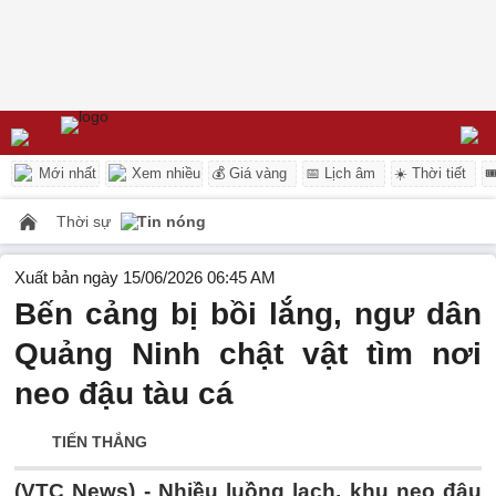
Mới nhất
Xem nhiều
💰 Giá vàng
📅 Lịch âm
☀️ Thời tiết

Thời sự
Tin nóng
Xuất bản ngày 15/06/2026 06:45 AM
Bến cảng bị bồi lắng, ngư dân
Quảng Ninh chật vật tìm nơi
neo đậu tàu cá
TIẾN THẮNG
(VTC News) -
Nhiều luồng lạch, khu neo đậu