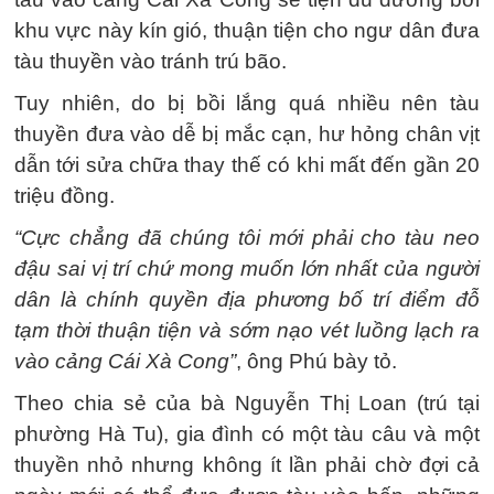
khu vực này kín gió, thuận tiện cho ngư dân đưa
tàu thuyền vào tránh trú bão.
Tuy nhiên, do bị bồi lắng quá nhiều nên tàu
thuyền đưa vào dễ bị mắc cạn, hư hỏng chân vịt
dẫn tới sửa chữa thay thế có khi mất đến gần 20
triệu đồng.
“Cực chẳng đã chúng tôi mới phải cho tàu neo
đậu sai vị trí chứ mong muốn lớn nhất của người
dân là chính quyền địa phương bố trí điểm đỗ
tạm thời thuận tiện và sớm nạo vét luồng lạch ra
vào cảng Cái Xà Cong”
, ông Phú bày tỏ.
Theo chia sẻ của bà Nguyễn Thị Loan (trú tại
phường Hà Tu), gia đình có một tàu câu và một
thuyền nhỏ nhưng không ít lần phải chờ đợi cả