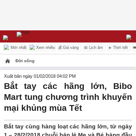
Mới nhất
Xem nhiều
💰 Giá vàng
📅 Lịch âm
☀️ Thời tiết

Đời sống
Xuất bản ngày 01/02/2018 04:02 PM
Bắt tay các hãng lớn, Bibo
Mart tung chương trình khuyến
mại khủng mùa Tết
Bắt tay cùng hàng loạt các hãng lớn, từ ngày
1 – 28/2/2018 chuỗi bán lẻ Mẹ và Bé hàng đầu