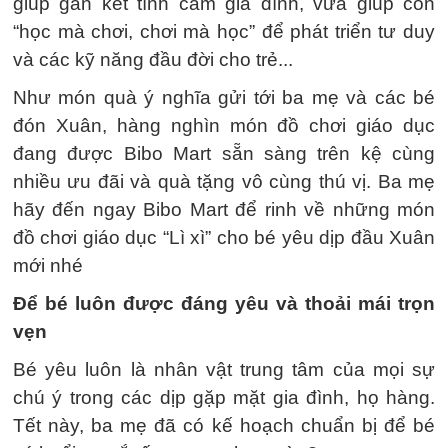
giúp gắn kết tình cảm gia đình, vừa giúp con
“học mà chơi, chơi mà học” để phát triển tư duy
và các kỹ năng đầu đời cho trẻ...
Như món quà ý nghĩa gửi tới ba mẹ và các bé
đón Xuân, hàng nghìn món đồ chơi giáo dục
đang được Bibo Mart sẵn sàng trên kệ cùng
nhiều ưu đãi và quà tặng vô cùng thú vị. Ba mẹ
hãy đến ngay Bibo Mart để rinh về những món
đồ chơi giáo dục “Lì xì” cho bé yêu dịp đầu Xuân
mới nhé
Để bé luôn được đáng yêu và thoải mái trọn
vẹn
Bé yêu luôn là nhân vật trung tâm của mọi sự
chú ý trong các dịp gặp mặt gia đình, họ hàng.
Tết này, ba mẹ đã có kế hoạch chuẩn bị để bé