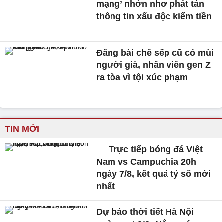
mạng’ nhởn nhơ phát tán
thông tin xấu độc kiếm tiền
Đăng bài chê sếp cũ có mùi
người già, nhân viên gen Z
ra tòa vì tội xúc phạm
TIN MỚI
Trực tiếp bóng đá Việt
Nam vs Campuchia 20h
ngày 7/8, kết quả tỷ số mới
nhất
Dự báo thời tiết Hà Nội