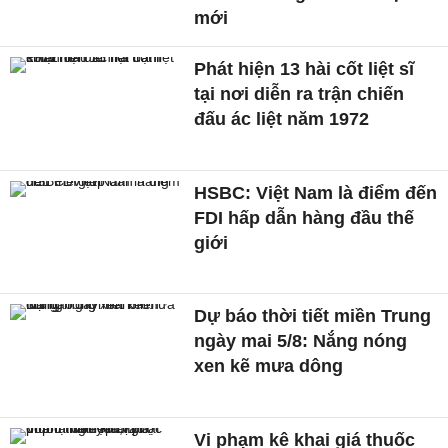
mới
Phát hiện 13 hài cốt liệt sĩ
tại nơi diễn ra trận chiến
đấu ác liệt năm 1972
HSBC: Việt Nam là điểm đến
FDI hấp dẫn hàng đầu thế
giới
Dự báo thời tiết miền Trung
ngày mai 5/8: Nắng nóng
xen kẽ mưa dông
Vi phạm kê khai giá thuốc