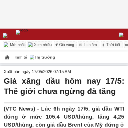
Mới nhất
Xem nhiều
💰 Giá vàng
📅 Lịch âm
☀️ Thời tiết

Kinh tế
Thị trường
Xuất bản ngày 17/05/2026 07:15 AM
Giá xăng dầu hôm nay 17/5:
Thế giới chưa ngừng đà tăng
(VTC News) -
Lúc 6h ngày 17/5, giá dầu WTI
đứng ở mức 105,4 USD/thùng, tăng 4,25
USD/thùng, còn giá dầu Brent của Mỹ đứng ở