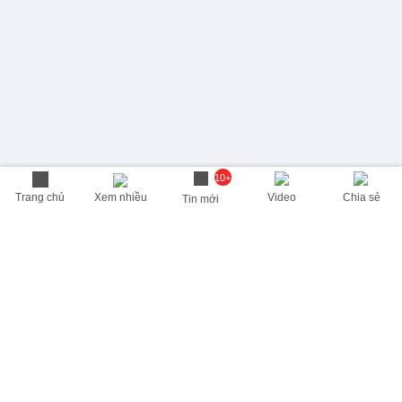
10+
Trang chủ
Xem nhiều
Video
Chia sẻ
Tin mới