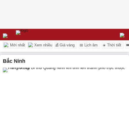
Mới nhất
Xem nhiều
💰 Giá vàng
📅 Lịch âm
☀️ Thời tiết

Bắc Ninh