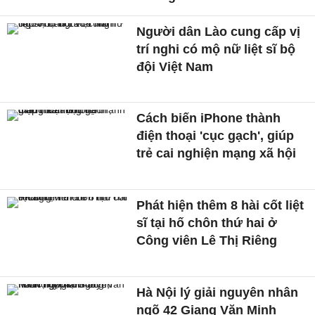
Người dân Lào cung cấp vị
trí nghi có mộ nữ liệt sĩ bộ
đội Việt Nam
Cách biến iPhone thành
điện thoại 'cục gạch', giúp
trẻ cai nghiện mạng xã hội
Phát hiện thêm 8 hài cốt liệt
sĩ tại hố chôn thứ hai ở
Công viên Lê Thị Riêng
Hà Nội lý giải nguyên nhân
ngõ 42 Giang Văn Minh