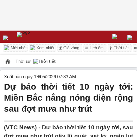
Mới nhất
Xem nhiều
💰 Giá vàng
📅 Lịch âm
☀️ Thời tiết

Thời sự
Thời tiết
Xuất bản ngày 19/05/2026 07:33 AM
Dự báo thời tiết 10 ngày tới:
Miền Bắc nắng nóng diện rộng
sau đợt mưa như trút
(VTC News) -
Dự báo thời tiết 10 ngày tới, sau
đợt mưa như trút gây lũ quét, sạt lở, ngập lụt