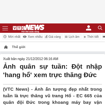
Mới nhất
Xem nhiều
💰 Giá vàng
📅 Lịch âm
☀️ Thời tiết

Thế giới
Xuất bản ngày 21/12/2012 06:16 AM
Ảnh quân sự tuần: Đột nhập
'hang hổ' xem trực thăng Đức
(VTC News) - Ảnh ấn tượng đẹp nhất trong
tuần là trực thăng vũ trang Hổ - EC 665 của
quân đội Đức trong khoang máy bay vận