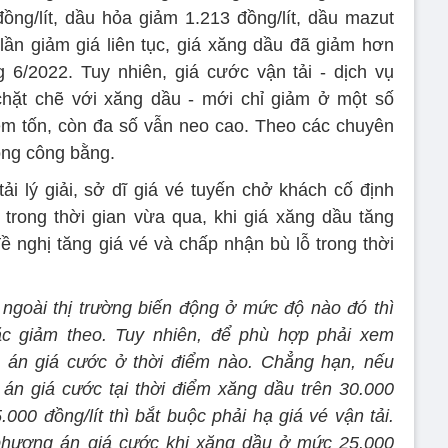
đồng/lít, dầu hỏa giảm 1.213 đồng/lít, dầu mazut
lần giảm giá liên tục, giá xăng dầu đã giảm hơn
/2022. Tuy nhiên, giá cước vận tải - dịch vụ
, chặt chẽ với xăng dầu - mới chỉ giảm ở một số
iêm tốn, còn đa số vẫn neo cao. Theo các chuyên
ông công bằng.
ải lý giải, sở dĩ giá vé tuyến chở khách cố định
trong thời gian vừa qua, khi giá xăng dầu tăng
nghị tăng giá vé và chấp nhận bù lỗ trong thời
ệu ngoài thị trường biến động ở mức độ nào đó thì
ặc giảm theo. Tuy nhiên, để phù hợp phải xem
án giá cước ở thời điểm nào. Chẳng hạn, nếu
n giá cước tại thời điểm xăng dầu trên 30.000
.000 đồng/lít thì bắt buộc phải hạ giá vé vận tải.
hương án giá cước khi xăng dầu ở mức 25.000