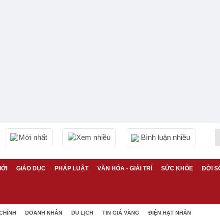
Mới nhất
Xem nhiều
Bình luận nhiều
IỚI
GIÁO DỤC
PHÁP LUẬT
VĂN HÓA - GIẢI TRÍ
SỨC KHỎE
ĐỜI S
 CHÍNH
DOANH NHÂN
DU LỊCH
TIN GIÁ VÀNG
ĐIỆN HẠT NHÂN