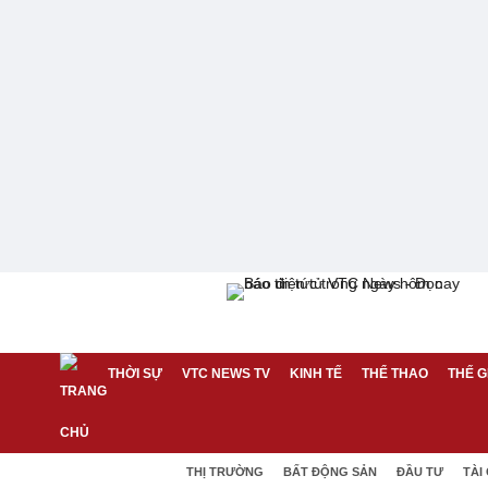
THỜI SỰ
VTC NEWS TV
KINH TẾ
THỂ THAO
THẾ G
THỊ TRƯỜNG
BẤT ĐỘNG SẢN
ĐẦU TƯ
TÀI