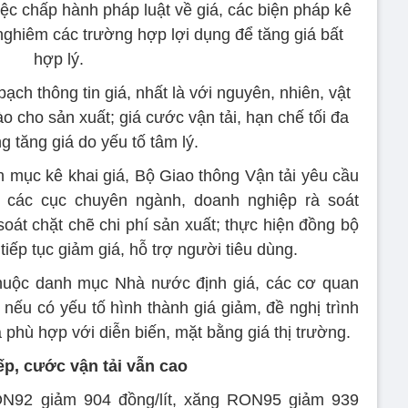
việc chấp hành pháp luật về giá, các biện pháp kê
 nghiêm các trường hợp lợi dụng để tăng giá bất
hợp lý.
ạch thông tin giá, nhất là với nguyên, nhiên, vật
ào cho sản xuất; giá cước vận tải, hạn chế tối đa
g tăng giá do yếu tố tâm lý.
h mục kê khai giá, Bộ Giao thông Vận tải yêu cầu
các cục chuyên ngành, doanh nghiệp rà soát
oát chặt chẽ chi phí sản xuất; thực hiện đồng bộ
 tiếp tục giảm giá, hỗ trợ người tiêu dùng.
huộc danh mục Nhà nước định giá, các cơ quan
 nếu có yếu tố hình thành giá giảm, đề nghị trình
 phù hợp với diễn biến, mặt bằng giá thị trường.
iếp, cước vận tải vẫn cao
ON92 giảm 904 đồng/lít, xăng RON95 giảm 939