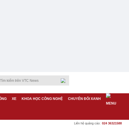
ỐNG
XE
KHOA HỌC CÔNG NGHỆ
CHUYỂN ĐỔI XANH
Liên hệ quảng cáo:
024 36321588