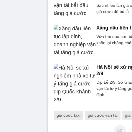
Sau nhiều lần giá x
giá cước để bù lỗ.
Xăng dầu liên t
Vừa trải qua cơn b
khăn lại chồng chấ
Hà Nội sẽ xử n
2/9
Dịp Lễ 2/9, Sở Gia
vận tải tự ý tăng 
định.
giá cước taxi
giá cước vận tải
giả