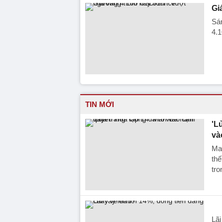
Gi
Sán
4.
TIN MỚI
'L
và
Ma
thế
tro
Lãi