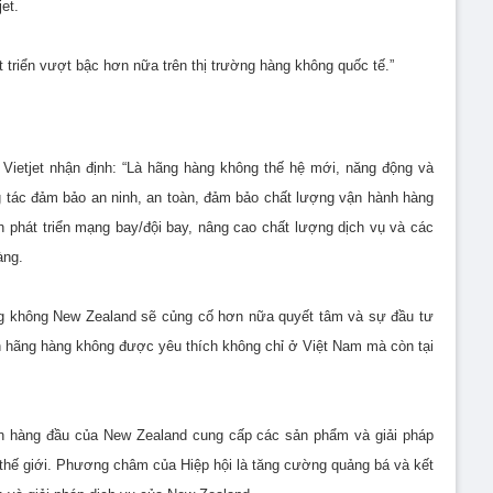
et.
 triển vượt bậc hơn nữa trên thị trường hàng không quốc tế.”
etjet nhận định: “Là hãng hàng không thế hệ mới, năng động và
g tác đảm bảo an ninh, an toàn, đảm bảo chất lượng vận hành hàng
 phát triển mạng bay/đội bay, nâng cao chất lượng dịch vụ và các
àng.
àng không New Zealand sẽ củng cố hơn nữa quyết tâm và sự đầu tư
h hãng hàng không được yêu thích không chỉ ở Việt Nam mà còn tại
n hàng đầu của New Zealand cung cấp các sản phẩm và giải pháp
n thế giới. Phương châm của Hiệp hội là tăng cường quảng bá và kết