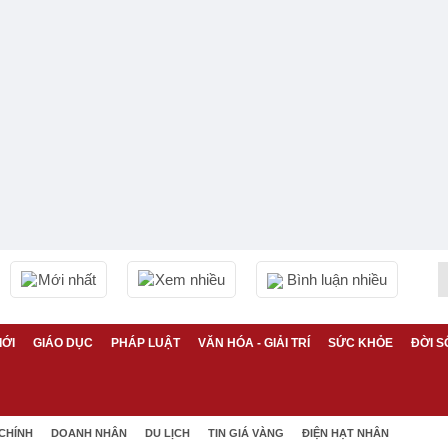
Mới nhất
Xem nhiều
Bình luận nhiều
IỚI
GIÁO DỤC
PHÁP LUẬT
VĂN HÓA - GIẢI TRÍ
SỨC KHỎE
ĐỜI S
 CHÍNH
DOANH NHÂN
DU LỊCH
TIN GIÁ VÀNG
ĐIỆN HẠT NHÂN