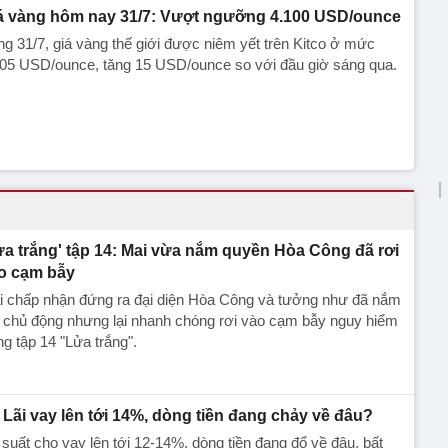
á vàng hôm nay 31/7: Vượt ngưỡng 4.100 USD/ounce
g 31/7, giá vàng thế giới được niêm yết trên Kitco ở mức
105 USD/ounce, tăng 15 USD/ounce so với đầu giờ sáng qua.
ửa trắng' tập 14: Mai vừa nắm quyền Hòa Công đã rơi
o cạm bẫy
i chấp nhận đứng ra đại diện Hòa Công và tưởng như đã nắm
 chủ động nhưng lại nhanh chóng rơi vào cạm bẫy nguy hiểm
ng tập 14 "Lửa trắng".
Lãi vay lên tới 14%, dòng tiền đang chảy về đâu?
 suất cho vay lên tới 12-14%, dòng tiền đang đổ về đâu, bất