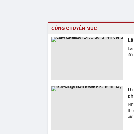
CÙNG CHUYÊN MỤC
Lã
Lãi
độ
Gi
ch
Nhữ
thư
viế