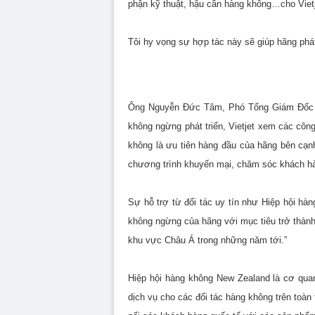
phận kỹ thuật, hậu cần hàng không…cho Vietj
Tôi hy vọng sự hợp tác này sẽ giúp hãng phát
Ông Nguyễn Đức Tâm, Phó Tổng Giám Đốc Vi
không ngừng phát triển, Vietjet xem các côn
không là ưu tiên hàng đầu của hãng bên cạnh
chương trình khuyến mại, chăm sóc khách h
Sự hỗ trợ từ đối tác uy tín như Hiệp hội h
không ngừng của hãng với mục tiêu trở thàn
khu vực Châu Á trong những năm tới.”
Hiệp hội hàng không New Zealand là cơ qua
dịch vụ cho các đối tác hàng không trên toà