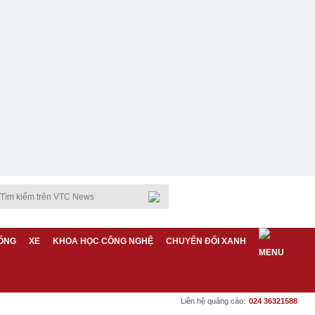
ỐNG
XE
KHOA HỌC CÔNG NGHỆ
CHUYỂN ĐỔI XANH
Liên hệ quảng cáo:
024 36321588