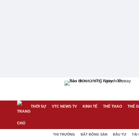
THỜI SỰ
VTC NEWS TV
KINH TẾ
THỂ THAO
THẾ G
THỊ TRƯỜNG
BẤT ĐỘNG SẢN
ĐẦU TƯ
TÀI