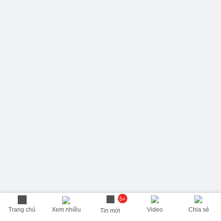
5+
Trang chủ
Xem nhiều
Video
Chia sẻ
Tin mới