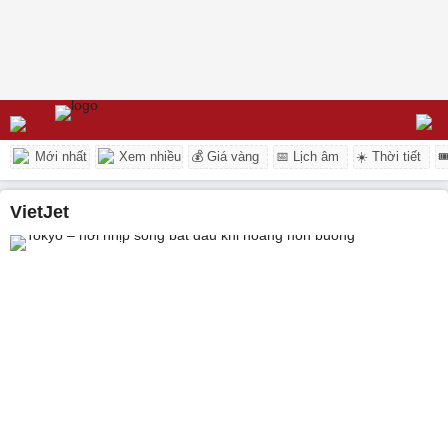
Mới nhất
Xem nhiều
💰 Giá vàng
📅 Lịch âm
☀️ Thời tiết

VietJet