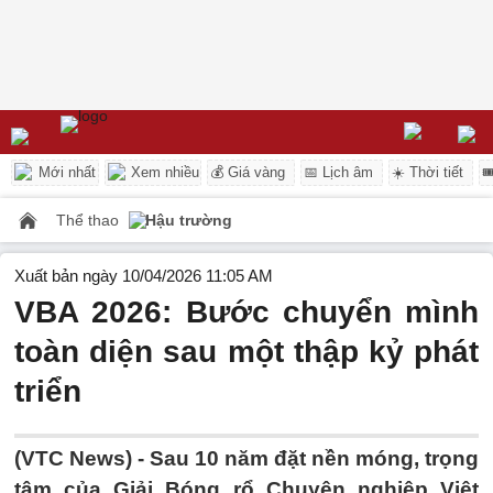
Mới nhất
Xem nhiều
💰 Giá vàng
📅 Lịch âm
☀️ Thời tiết

Thể thao
Hậu trường
Xuất bản ngày 10/04/2026 11:05 AM
VBA 2026: Bước chuyển mình
toàn diện sau một thập kỷ phát
triển
(VTC News) -
Sau 10 năm đặt nền móng, trọng
tâm của Giải Bóng rổ Chuyên nghiệp Việt