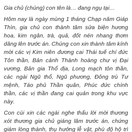
Gia chủ (chúng) con tên là… đang ngụ tại…
Hôm nay là ngày mùng 1 tháng Chạp năm Giáp
Thìn, gia chủ con thành tâm sửa biện hương
hoa, kim ngân, trà, quả, đốt nén nhang thơm
dâng lên trước án. Chúng con xin thành tâm kính
mời các vị Kim niên đương cai Thái tuế chí đức
Tôn thần, Bản cảnh Thành hoàng chư vị Đại
vương, Bản gia Thổ địa, Long mạch tôn thần,
các ngài Ngũ thổ, Ngũ phương, Đông trù Tư
mệnh, Táo phủ Thần quân, Phúc đức chính
thần, các vị thần đang cai quản trong khu vực
này.
Con cúi xin các ngài nghe thấu lời mời thương
xót thương gia chủ giáng lâm trước án, chứng
giám lòng thành, thụ hưởng lễ vật, phù độ hộ trì