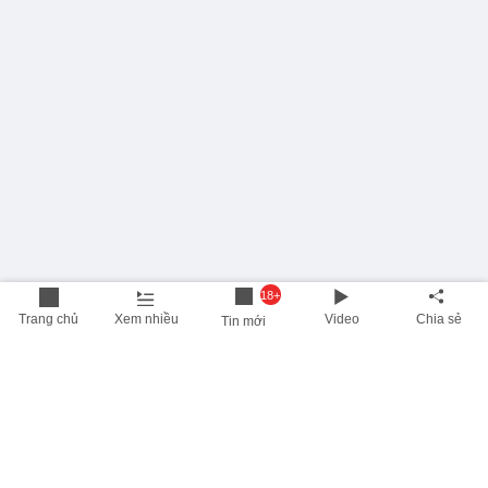
18+
Trang chủ
Xem nhiều
Video
Chia sẻ
Tin mới