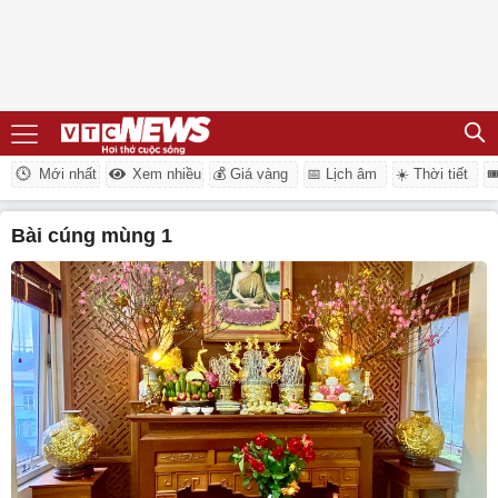
Mới nhất
Xem nhiều
💰 Giá vàng
📅 Lịch âm
☀️ Thời tiết

bài cúng mùng 1