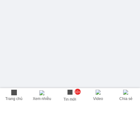
10+
Trang chủ
Xem nhiều
Video
Chia sẻ
Tin mới