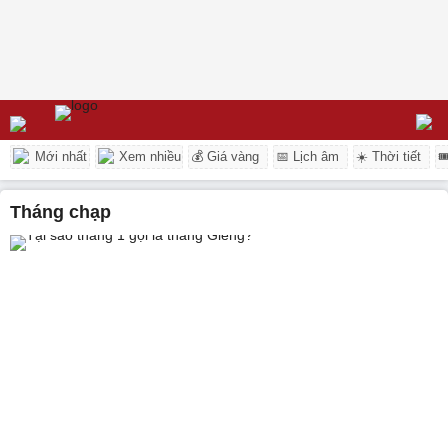
Mới nhất
Xem nhiều
💰 Giá vàng
📅 Lịch âm
☀️ Thời tiết

tháng chạp