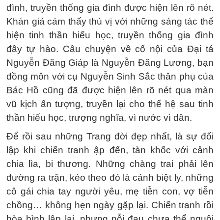
đình, truyền thống gia đình được hiện lên rõ nét.
Khán giả cảm thấy thú vị với những sáng tác thể
hiện tinh thần hiếu học, truyền thống gia đình
đầy tự hào. Câu chuyện về cố nội của Đại tá
Nguyễn Đăng Giáp là Nguyễn Đăng Lương, bạn
đồng môn với cụ Nguyễn Sinh Sắc thân phụ của
Bác Hồ cũng đã được hiện lên rõ nét qua màn
vũ kịch ấn tượng, truyền lại cho thế hệ sau tinh
thần hiếu học, trượng nghĩa, vì nước vì dân.
Để rồi sau những Trang đời đẹp nhất, là sự đối
lập khi chiến tranh ập đến, tàn khốc với cảnh
chia lìa, bi thương. Những chàng trai phải lên
đường ra trận, kéo theo đó là cảnh biệt ly, những
cô gái chia tay người yêu, mẹ tiễn con, vợ tiễn
chồng… không hẹn ngày gặp lại. Chiến tranh rồi
hòa bình lập lại, nhưng nỗi đau chưa thể nguôi