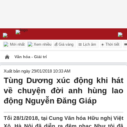
Mới nhất
Xem nhiều
💰 Giá vàng
📅 Lịch âm
☀️ Thời tiết

Văn hóa - Giải trí
Xuất bản ngày 29/01/2018 10:33 AM
Tùng Dương xúc động khi hát
về chuyện đời anh hùng lao
động Nguyễn Đăng Giáp
Tối 28/1/2018, tại Cung Văn hóa Hữu nghị Việt
Xô, Hà Nội đã diễn ra đêm nhạc Như tôi đã