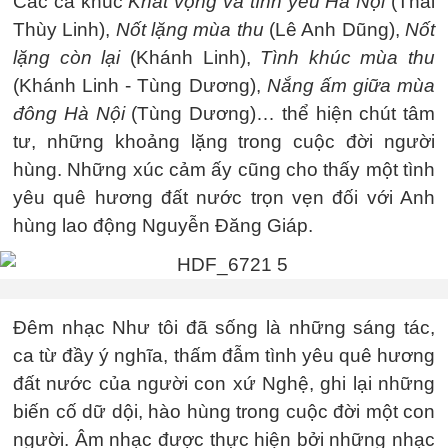
Các ca khúc
Khát vọng và tình yêu Hà Nội
(Thái
Thùy Linh),
Nốt lặng mùa thu
(Lê Anh Dũng),
Nốt
lặng còn lại
(Khánh Linh),
Tình khúc mùa thu
(Khánh Linh - Tùng Dương),
Nắng ấm giữa mùa
đông Hà Nội
(Tùng Dương)… thể hiện chút tâm
tư, những khoảng lặng trong cuộc đời người
hùng. Những xúc cảm ấy cũng cho thấy một tình
yêu quê hương đất nước trọn vẹn đối với Anh
hùng lao động Nguyễn Đăng Giáp.
Đêm nhạc Như tôi đã sống là những sáng tác,
ca từ đầy ý nghĩa, thấm đẫm tình yêu quê hương
đất nước của người con xứ Nghệ, ghi lại những
biến cố dữ dội, hào hùng trong cuộc đời một con
người. Âm nhạc được thực hiện bởi những nhạc