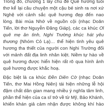
Trong đó, chương 1 lấy chủ đề Quê hương tuổi
thơ kể lại câu chuyện một cậu bé sinh ra nơi xứ
Nghệ với cảnh sắc quê hương đẹp đến nao
lòng. Bài múa Nhớ về nguồn cội (nhạc Doãn
Tiến, lời thơ Nguyễn Đăng Giáp), các ca khúc
Ơi
quê mẹ ân tình, Nghi Trường khúc hát yêu
thương
(Nhóm Cỏ Lạ)… thể hiện tình yêu quê
hương tha thiết của người con Nghi Trường đối
với mảnh đất địa linh nhân kiệt. Niềm tự hào về
quê hương được hiển hiện rất rõ qua hình ảnh
quê hương được khắc hoạ.
Đặc biệt là ca khúc
Đền Diên Cờ
(nhạc Doãn
Tiến, thơ Mai Hồng Niên) tái hiện những lễ hội
đậm chất dân gian mang nhiều ý nghĩa tâm linh,
phần thể hiện của ca sĩ trở về từ Mỹ, Bảo Khánh,
khiến khán giả cảm nhận được không khí hào