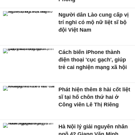
Người dân Lào cung cấp vị
trí nghi có mộ nữ liệt sĩ bộ
đội Việt Nam
Cách biến iPhone thành
điện thoại 'cục gạch', giúp
trẻ cai nghiện mạng xã hội
Phát hiện thêm 8 hài cốt liệt
sĩ tại hố chôn thứ hai ở
Công viên Lê Thị Riêng
Hà Nội lý giải nguyên nhân
ngõ 42 Giang Văn Minh