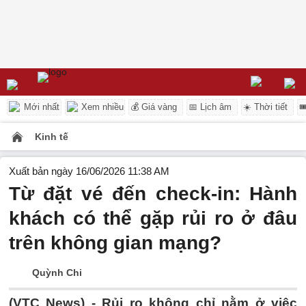
Mới nhất
Xem nhiều
💰 Giá vàng
📅 Lịch âm
☀️ Thời tiết

Kinh tế
Xuất bản ngày 16/06/2026 11:38 AM
Từ đặt vé đến check-in: Hành
khách có thể gặp rủi ro ở đâu
trên không gian mạng?
Quỳnh Chi
(VTC News) -
Rủi ro không chỉ nằm ở việc