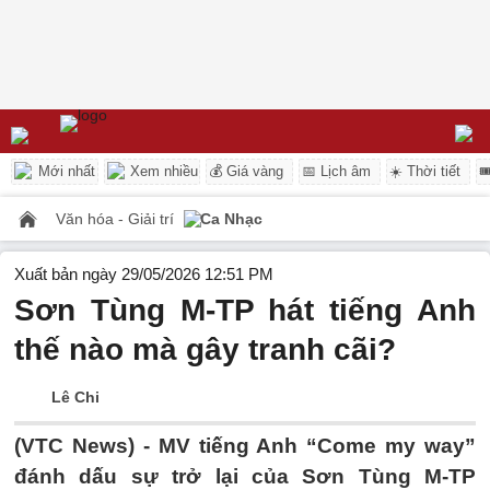
Mới nhất
Xem nhiều
💰 Giá vàng
📅 Lịch âm
☀️ Thời tiết

Văn hóa - Giải trí
Ca Nhạc
Xuất bản ngày 29/05/2026 12:51 PM
Sơn Tùng M-TP hát tiếng Anh
thế nào mà gây tranh cãi?
Lê Chi
(VTC News) -
MV tiếng Anh “Come my way”
đánh dấu sự trở lại của Sơn Tùng M-TP