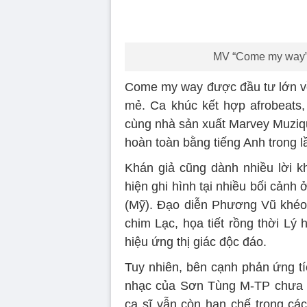
MV “Come my way” 
Come my way được đầu tư lớn v
mẻ. Ca khúc kết hợp afrobeats
cùng nhà sản xuất Marvey Muziqu
hoàn toàn bằng tiếng Anh trong l
Khán giả cũng dành nhiều lời k
hiện ghi hình tại nhiều bối cản
(Mỹ). Đạo diễn Phương Vũ khéo 
chim Lạc, họa tiết rồng thời Lý
hiệu ứng thị giác độc đáo.
Tuy nhiên, bên cạnh phản ứng t
nhạc của Sơn Tùng M-TP chưa t
ca sĩ vẫn còn hạn chế trong cá