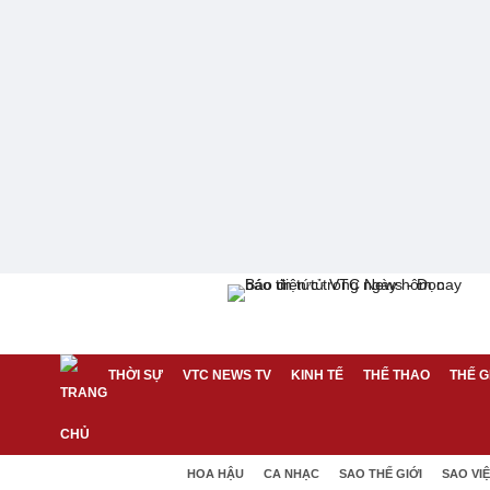
THỜI SỰ
VTC NEWS TV
KINH TẾ
THỂ THAO
THẾ G
HOA HẬU
CA NHẠC
SAO THẾ GIỚI
SAO VI