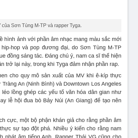
của Sơn Tùng M-TP và rapper Tyga.
ề hình ảnh với phần âm nhạc mang màu sắc mới
, hip-hop và pop đương đại, do Sơn Tùng M-TP
e đồng sáng tác. Đáng chú ý, nam ca sĩ thể hiện
ần trở lại này, trong khi Tyga đảm nhận phần rap.
hen cho quy mô sản xuất của MV khi ê-kíp thực
h ở Tràng An (Ninh Bình) và Downtown Los Angeles
léo lồng ghép các yếu tố văn hóa dân gian như
 hay lễ hội đua bò Bảy Núi (An Giang) để tạo nên
ích cực, một bộ phận khán giả cho rằng phần âm
hực sự tạo đột phá. Nhiều ý kiến cho rằng nam
ch phát âm tiếng Anh. Rapper Thái VG cũng cho