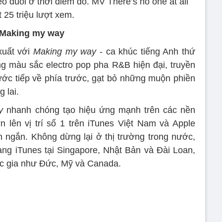
o đuổi ở thời điểm đó. MV There’s no one at all
t 25 triệu lượt xem.
Making my way
xuất với
Making my way
- ca khúc tiếng Anh thứ
ng màu sắc electro pop pha R&B hiện đại, truyền
bước tiếp về phía trước, gạt bỏ những muộn phiền
 lai.
y
nhanh chóng tạo hiệu ứng mạnh trên các nền
 lên vị trí số 1 trên iTunes Việt Nam và Apple
n ngắn. Không dừng lại ở thị trường trong nước,
ng iTunes tại Singapore, Nhật Bản và Đài Loan,
uốc gia như Đức, Mỹ và Canada.