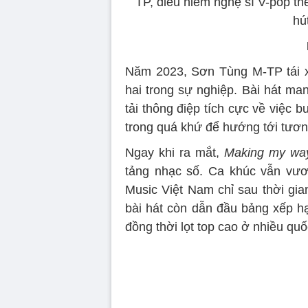
TP, điều hiếm nghệ sĩ V-pop the
hú
Năm 2023, Sơn Tùng M-TP tái 
hai trong sự nghiệp. Bài hát ma
tải thông điệp tích cực về việc 
trong quá khứ để hướng tới tương
Ngay khi ra mắt,
Making my wa
tảng nhạc số. Ca khúc vẫn vươn
Music Việt Nam chỉ sau thời gia
bài hát còn dẫn đầu bảng xếp hạ
đồng thời lọt top cao ở nhiều q