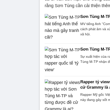
rằng Sơn Tùng cần cải thiện thê
Sơn Tùng M-TP 
MV tiếng Anh “Com
cách phát âm và xử
xã hội.
Sơn Tùng M-TP 
Sự xuất hiện của r
Tùng M-TP nhận đư
Rapper tỷ view
cử Grammy là 
Rapper Mỹ gốc Việ
này đang gây sốt 