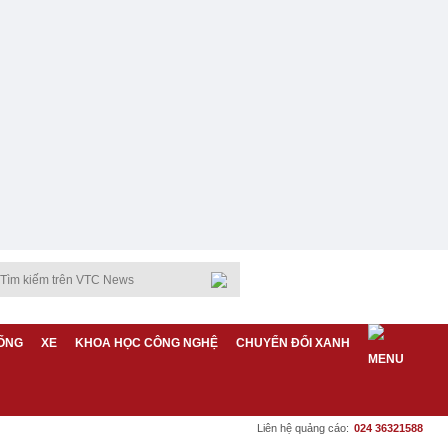
ỐNG
XE
KHOA HỌC CÔNG NGHỆ
CHUYỂN ĐỔI XANH
Liên hệ quảng cáo:
024 36321588