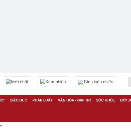
Mới nhất
Xem nhiều
Bình luận nhiều
IỚI
GIÁO DỤC
PHÁP LUẬT
VĂN HÓA - GIẢI TRÍ
SỨC KHỎE
ĐỜI S
ỆT