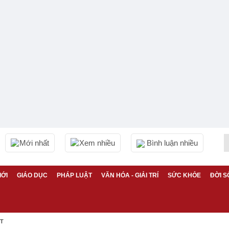
Mới nhất
Xem nhiều
Bình luận nhiều
IỚI
GIÁO DỤC
PHÁP LUẬT
VĂN HÓA - GIẢI TRÍ
SỨC KHỎE
ĐỜI S
ỆT