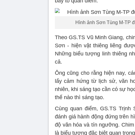
bày tỏ quan điểm.
Hình ảnh Sơn Tùng M-TP đứn
Theo GS.TS Vũ Minh Giang, chim 
Sơn - hiện vật thiêng liêng đượ
Những biểu tượng linh thiêng nh
cả.
Ông cũng cho rằng hiện nay, cá
lấy cảm hứng từ lịch sử, văn ho
nhiên, khi sáng tạo cần có sự học 
thế nào thì sáng tạo.
Cùng quan điểm, GS.TS Trịnh S
đánh giá hành động đứng trên hì
độ văn hóa và tín ngưỡng. Chim 
là biểu tượng đặc biệt quan trọng