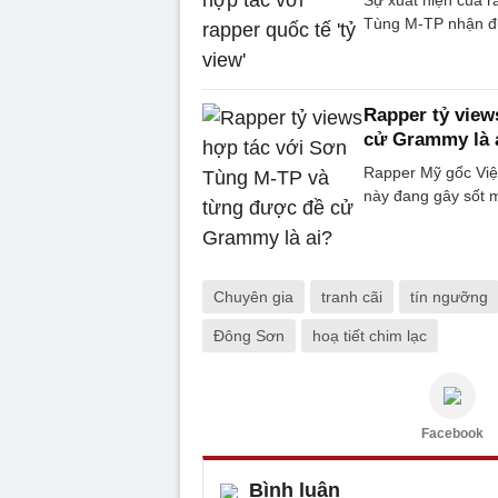
Tùng M-TP nhận đư
Rapper tỷ view
cử Grammy là 
Rapper Mỹ gốc Việ
này đang gây sốt 
Chuyên gia
tranh cãi
tín ngưỡng
Đông Sơn
hoạ tiết chim lạc
Facebook
Bình luận