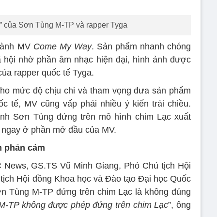
 của Sơn Tùng M-TP và rapper Tyga
hành MV
Come My Way
. Sản phẩm nhanh chóng
 hội nhờ phần âm nhạc hiện đại, hình ảnh được
ủa rapper quốc tế Tyga.
cho mức độ chịu chi và tham vọng đưa sản phẩm
ốc tế, MV cũng vấp phải nhiều ý kiến trái chiều.
ảnh Sơn Tùng đứng trên mô hình chim Lạc xuất
s ngay ở phần mở đầu của MV.
nh phản cảm
C News, GS.TS Vũ Minh Giang, Phó Chủ tịch Hội
tịch Hội đồng Khoa học và Đào tạo Đại học Quốc
ơn Tùng M-TP đứng trên chim Lạc là không đúng
M-TP không được phép đứng trên chim Lạc
”, ông