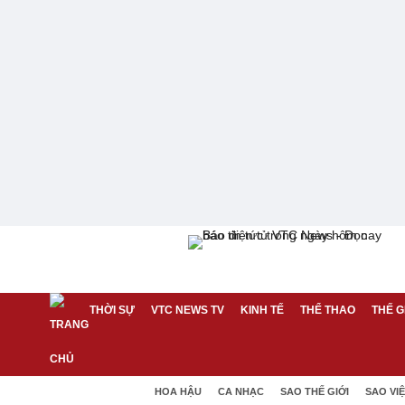
THỜI SỰ
VTC NEWS TV
KINH TẾ
THỂ THAO
THẾ G
HOA HẬU
CA NHẠC
SAO THẾ GIỚI
SAO VI