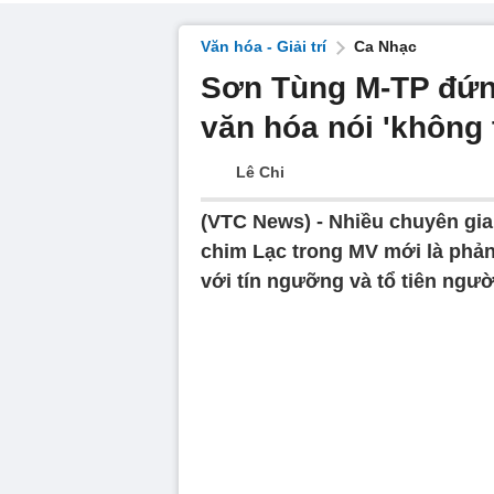
Văn hóa - Giải trí
Ca Nhạc
Sơn Tùng M-TP đứng
văn hóa nói 'không 
Lê Chi
(VTC News) -
Nhiều chuyên gia
chim Lạc trong MV mới là phản
với tín ngưỡng và tổ tiên người