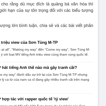
i cho rằng dù mục đích là quảng bá văn hóa thì
giới hạn của sự tôn trọng đối với các biểu tượng
lượng lớn bình luận, chia sẻ và các bài viết phân
 triệu view của Sơn Tùng M-TP
e at all”, “Making my way” đến “Come my way”, Sơn Tùng M-
 ý với loạt MV tiếng Anh triệu view cùng tham vọng quốc tế.
hát tiếng Anh thế nào mà gây tranh cãi?
e my way” đánh dấu sự trở lại của Sơn Tùng M-TP nhưng
 lý ca từ của nam ca sĩ đang gây nhiều tranh cãi trên mạng
hợp tác với rapper quốc tế 'tỷ view'
apper người Mỹ gốc Việt Tyga trong dự án trở lại của Sơn