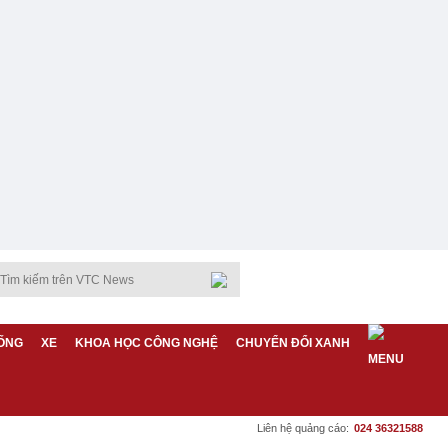
ỐNG
XE
KHOA HỌC CÔNG NGHỆ
CHUYỂN ĐỔI XANH
Liên hệ quảng cáo:
024 36321588