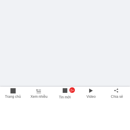
2+
Trang chủ
Xem nhiều
Video
Chia sẻ
Tin mới