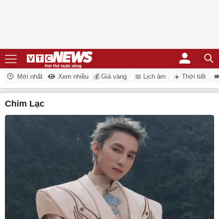
Mới nhất
Xem nhiều
💰 Giá vàng
📅 Lịch âm
☀️ Thời tiết

chim Lạc