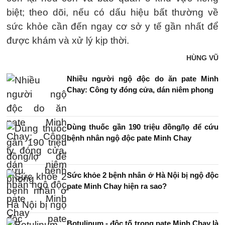
biệt; theo dõi, nếu có dấu hiệu bất thường về
sức khỏe cần đến ngay cơ sở y tế gần nhất để
được khám và xử lý kịp thời.
HÙNG VŨ
Nhiều người ngộ độc do ăn pate Minh
Chay: Công ty đóng cửa, dán niêm phong
Dùng thuốc gần 190 triệu đồng/lọ để cứu
bệnh nhân ngộ độc pate Minh Chay
Sức khỏe 2 bệnh nhân ở Hà Nội bị ngộ độc
pate Minh Chay hiện ra sao?
Botulinum - độc tố trong pate Minh Chay là