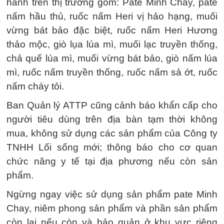
hành trên thị trường gồm: Pate Minh Chay, pate
nấm hầu thủ, ruốc nấm Heri vị hảo hạng, muối
vừng bát bảo đặc biệt, ruốc nấm Heri Hương
thảo mộc, giò lụa lúa mì, muối lạc truyền thống,
chả quế lúa mì, muối vừng bát bảo, giò nấm lúa
mì, ruốc nấm truyền thống, ruốc nấm sả ớt, ruốc
nấm cháy tỏi.
Ban Quản lý ATTP cũng cảnh báo khẩn cấp cho
người tiêu dùng trên địa bàn tạm thời không
mua, không sử dụng các sản phẩm của Công ty
TNHH Lối sống mới; thông báo cho cơ quan
chức năng y tế tại địa phương nếu còn sản
phẩm.
Ngừng ngay việc sử dụng sản phẩm pate Minh
Chay, niêm phong sản phẩm và phần sản phẩm
còn lại nếu còn và bảo quản ở khu vực riêng