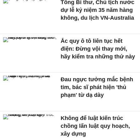
Tổng Bí thư, Chủ tịch nước
dự lễ kỷ niệm 35 năm hàng
không, du lịch VN-Australia
Ắc quy ô tô liên tục hết
điện: Đừng vội thay mới,
hãy kiểm tra những thứ này
Đau ngực tưởng mắc bệnh
tim, bác sĩ phát hiện 'thủ
phạm' từ dạ dày
Không để luật kiến trúc
chồng lấn luật quy hoạch,
xây dựng