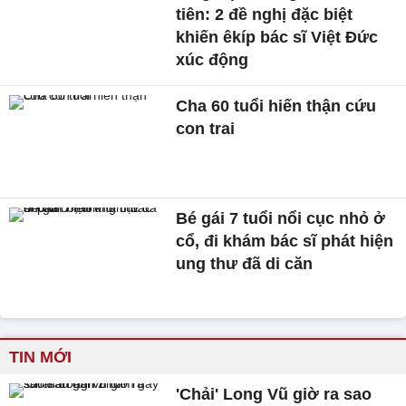
tiên: 2 đề nghị đặc biệt
khiến êkíp bác sĩ Việt Đức
xúc động
Cha 60 tuổi hiến thận cứu
con trai
Bé gái 7 tuổi nổi cục nhỏ ở
cổ, đi khám bác sĩ phát hiện
ung thư đã di căn
TIN MỚI
'Chải' Long Vũ giờ ra sao