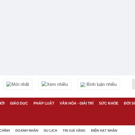
Mới nhất
Xem nhiều
Bình luận nhiều
IỚI
GIÁO DỤC
PHÁP LUẬT
VĂN HÓA - GIẢI TRÍ
SỨC KHỎE
ĐỜI S
 CHÍNH
DOANH NHÂN
DU LỊCH
TIN GIÁ VÀNG
ĐIỆN HẠT NHÂN