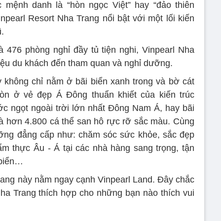
c mệnh danh là “hòn ngọc Việt” hay “đảo thiên
npearl Resort Nha Trang nổi bật với một lối kiến
.
à 476 phòng nghỉ đầy tủ tiện nghi, Vinpearl Nha
iệu du khách đến tham quan và nghỉ dưỡng.
 không chỉ nằm ở bãi biển xanh trong và bờ cát
còn ở vẻ đẹp Á Đông thuẩn khiết của kiến trúc
ớc ngọt ngoài trời lớn nhất Đông Nam Á, hay bãi
 và hơn 4.800 cá thể san hô rực rỡ sắc màu. Cùng
ưỡng đẳng cấp như: chăm sóc sức khỏe, sắc đẹp
m thực Âu - Á tại các nhà hàng sang trọng, tận
 biển…
Trang này nằm ngay cạnh Vinpearl Land. Đây chắc
ha Trang thích hợp cho những bạn nào thích vui