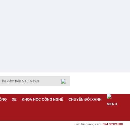
ỐNG
XE
KHOA HỌC CÔNG NGHỆ
CHUYỂN ĐỔI XANH
Liên hệ quảng cáo:
024 36321588