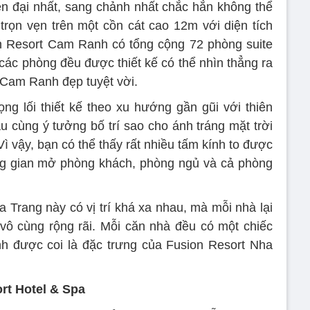
n đại nhất, sang chảnh nhất chắc hẳn không thể
trọn vẹn trên một cồn cát cao 12m với diện tích
sion Resort Cam Ranh có tổng cộng 72 phòng suite
 các phòng đều được thiết kế có thể nhìn thẳng ra
 Cam Ranh đẹp tuyệt vời.
g lối thiết kế theo xu hướng gần gũi với thiên
àu cùng ý tưởng bố trí sao cho ánh tráng mặt trời
Vì vậy, bạn có thể thấy rất nhiều tấm kính to được
ng gian mở phòng khách, phòng ngủ và cả phòng
 Trang này có vị trí khá xa nhau, mà mỗi nhà lại
vô cùng rộng rãi. Mỗi căn nhà đều có một chiếc
h được coi là đặc trưng của Fusion Resort Nha
rt Hotel & Spa