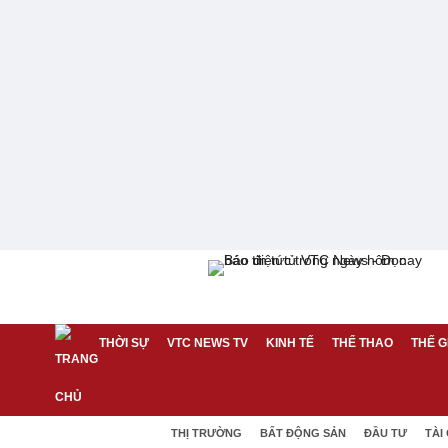
THỜI SỰ
VTC NEWS TV
KINH TẾ
THỂ THAO
THẾ G
THỊ TRƯỜNG
BẤT ĐỘNG SẢN
ĐẦU TƯ
TÀI