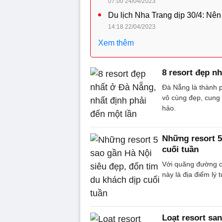
07:00 24/04/2023
Du lịch Nha Trang dịp 30/4: Nên
14:18 22/04/2023
Xem thêm
8 resort đẹp n
Đà Nẵng là thành p
vô cùng đẹp, cung 
hảo.
Những resort 5
cuối tuần
Với quãng đường c
này là địa điểm lý 
Loạt resort s