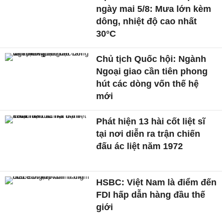
ngày mai 5/8: Mưa lớn kèm
dông, nhiệt độ cao nhất
30°C
Chủ tịch Quốc hội: Ngành
Ngoại giao cần tiên phong
hút các dòng vốn thế hệ
mới
Phát hiện 13 hài cốt liệt sĩ
tại nơi diễn ra trận chiến
đấu ác liệt năm 1972
HSBC: Việt Nam là điểm đến
FDI hấp dẫn hàng đầu thế
giới