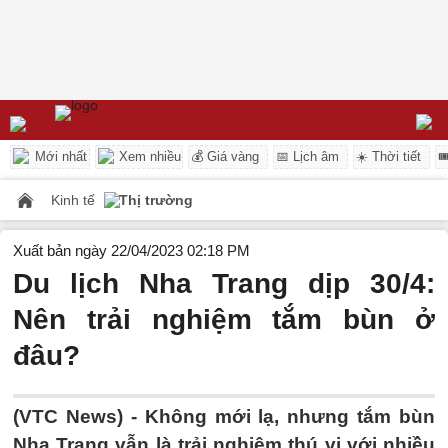
Mới nhất
Xem nhiều
💰 Giá vàng
📅 Lịch âm
☀️ Thời tiết

Kinh tế
Thị trường
Xuất bản ngày 22/04/2023 02:18 PM
Du lịch Nha Trang dịp 30/4:
Nên trải nghiệm tắm bùn ở
đâu?
(VTC News) -
Không mới lạ, nhưng tắm bùn
Nha Trang vẫn là trải nghiệm thú vị với nhiều