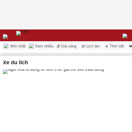
Mới nhất
Xem nhiều
💰 Giá vàng
📅 Lịch âm
☀️ Thời tiết

xe du lích