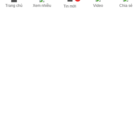
Trang chủ
Xem nhiều
Video
Chia sẻ
Tin mới
THÔNG TIN HỮU ÍCH
Cập nhật nhanh các thông tin được quan tâm mỗi ngày
Lịch âm hôm nay
Dự báo thời tiết hôm nay