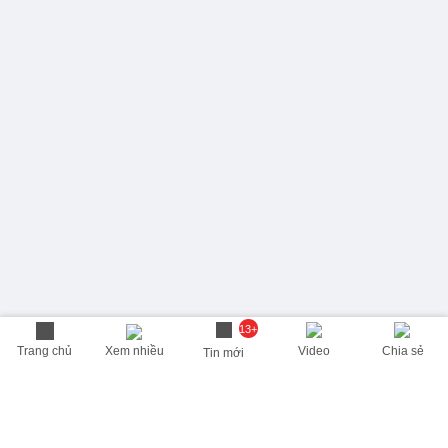
13+
Trang chủ
Xem nhiều
Video
Chia sẻ
Tin mới