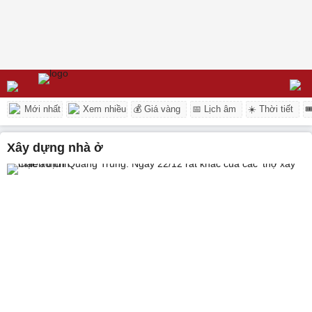
Mới nhất
Xem nhiều
💰 Giá vàng
📅 Lịch âm
☀️ Thời tiết

xây dựng nhà ở