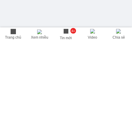
4+
Trang chủ
Xem nhiều
Video
Chia sẻ
Tin mới
THÔNG TIN HỮU ÍCH
Cập nhật nhanh các thông tin được quan tâm mỗi ngày