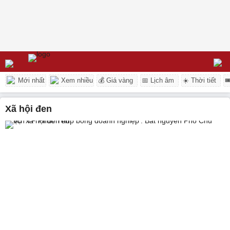
Mới nhất
Xem nhiều
💰 Giá vàng
📅 Lịch âm
☀️ Thời tiết

xã hội đen