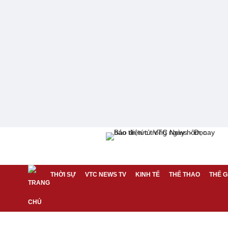
THỜI SỰ
VTC NEWS TV
KINH TẾ
THỂ THAO
THẾ G