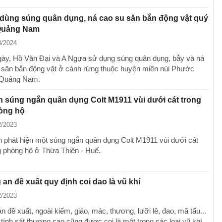
 dùng súng quân dụng, ná cao su săn bắn động vật quý
Quảng Nam
3/2024
gày, Hồ Văn Đại và A Ngựa sử dụng súng quân dụng, bẫy và ná
 săn bắn động vật ở cánh rừng thuộc huyện miền núi Phước
h Quảng Nam.
n súng ngắn quân dụng Colt M1911 vùi dưới cát trong
òng hộ
2/2023
 phát hiện một súng ngắn quân dụng Colt M1911 vùi dưới cát
g phòng hộ ở Thừa Thiên - Huế.
an đề xuất quy định coi dao là vũ khí
2/2023
 đề xuất, ngoài kiếm, giáo, mác, thương, lưỡi lê, đao, mã tấu...
 tính sát thương cao cũng được coi là một trong các loại vũ khí.