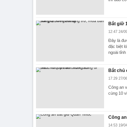
Bắt giữ 
12:47 24/0
Đây là đư
đặc biệt l
ngoài tỉnh
Bắt chủ
17:29 27/0
Công an v
cùng 10 v
Công an 
14:53 19/0