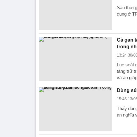
Sau thời g
dụng ở TP
Cả gan t
trong nh
13:24 30/0
Lục soát 
tàng trữ 
và áo giá
Dùng sún
15:45 13/0
Thấy đồng
an nghĩa 