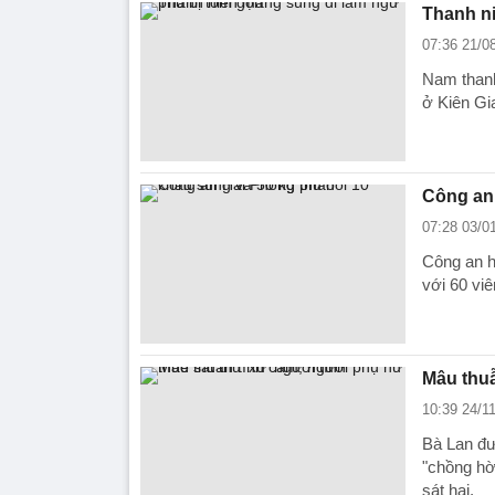
Thanh n
07:36 21/0
Nam thanh
ở Kiên Gi
Công an 
07:28 03/0
Công an h
với 60 vi
Mâu thuẫn
10:39 24/1
Bà Lan đưa
"chồng hờ
sát hại.