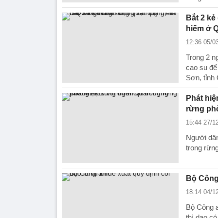
Bắt 2 kẻ
hiếm ở 
12:36 05/0
Trong 2 n
cao su để
Sơn, tỉn
Phát hiệ
rừng ph
15:44 27/1
Người dân
trong rừn
Bộ Công 
18:14 04/1
Bộ Công an
thì dao có