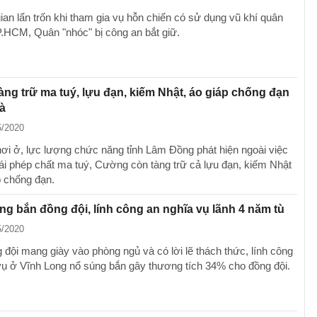
ian lẩn trốn khi tham gia vụ hỗn chiến có sử dụng vũ khí quân
.HCM, Quân "nhóc" bị công an bắt giữ.
àng trữ ma tuý, lựu đạn, kiếm Nhật, áo giáp chống đạn
à
5/2020
nơi ở, lực lượng chức năng tỉnh Lâm Đồng phát hiện ngoài việc
trái phép chất ma tuý, Cường còn tàng trữ cả lựu đạn, kiếm Nhật
p chống đạn.
g bắn đồng đội, lính công an nghĩa vụ lãnh 4 năm tù
5/2020
 đội mang giày vào phòng ngủ và có lời lẽ thách thức, lính công
vụ ở Vĩnh Long nổ súng bắn gây thương tích 34% cho đồng đội.