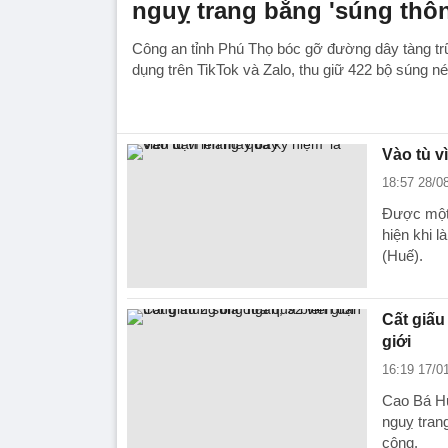
nguỵ trang bằng 'súng thô
Công an tỉnh Phú Thọ bóc gỡ đường dây tàng tr
dụng trên TikTok và Zalo, thu giữ 422 bộ súng né
Vào tù v
18:57 28/0
Được một 
hiện khi l
(Huế).
Cất giấu
giới
16:19 17/0
Cao Bá Hu
nguỵ trang
công.