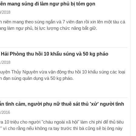
iên mang súng đi làm ngư phủ bị tóm gọn
8/2018
 niên mang theo súng ngắn và 7 viên đạn rồi xin lên một tàu cá
ang làm ngư phủ, bị lực lượng chức năng bắt giữ.
Hải Phòng thu hồi 10 khẩu súng và 50 kg pháo
1/2018
uyện Thủy Nguyên vừa vận động thu hồi 10 khẩu súng các loại
ên đạn súng quân dụng và 50 kg pháo.
 tình cảm, người phụ nữ thuê sát thủ 'xử' người tình
1/2016
 10 triệu cho người "cháu ngoài xã hội" làm chi phí để thủ tiêu
" vì cho rằng nếu không ra tay trước thì bà cũng sẽ bị ông này