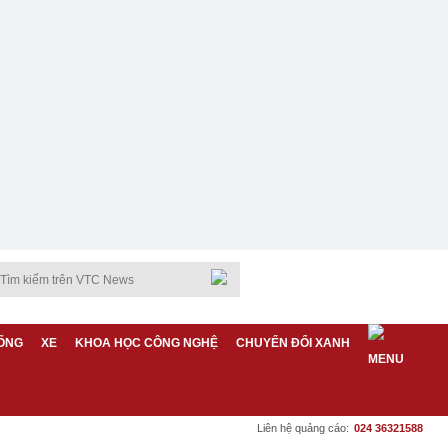
ỐNG
XE
KHOA HỌC CÔNG NGHỆ
CHUYỂN ĐỔI XANH
Liên hệ quảng cáo:
024 36321588