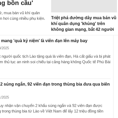
ng bồn cầu'
ữ, mua bán vũ khí quân
Triệt phá đường dây mua bán vũ
n hơi cùng nhiều phụ kiện.
khí quân dụng 'khủng' trên
không gian mạng, bắt 42 người
ì mang 'quà kỷ niệm' là viên đạn lên máy bay
8/2025
người quốc tịch Lào tặng quà là viên đạn, Hà cất giấu và bị phát
àm thủ tục an ninh soi chiếu tại cảng hàng không Quốc tế Phú Bài
 2 súng ngắn, 92 viên đạn trong thùng bia đưa qua biên
1/2025
y nhận vận chuyển 2 khẩu súng ngắn và 92 viên đạn được
 trong thùng bia từ Lào về Việt Nam để lấy 12 triệu đồng tiền