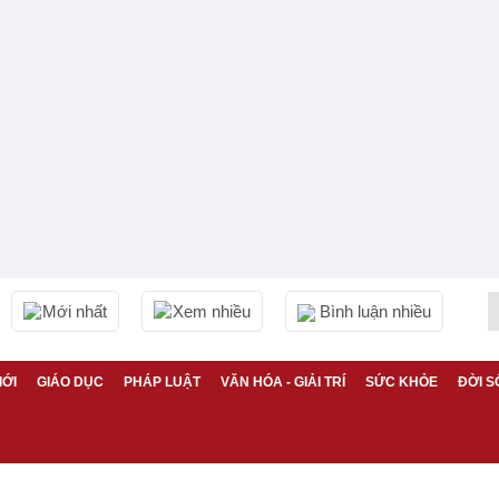
Mới nhất
Xem nhiều
Bình luận nhiều
IỚI
GIÁO DỤC
PHÁP LUẬT
VĂN HÓA - GIẢI TRÍ
SỨC KHỎE
ĐỜI S