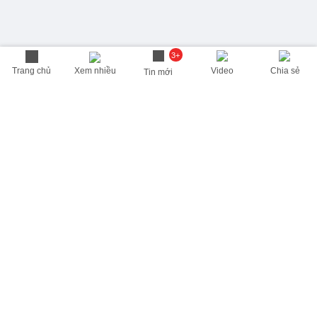
3+
Trang chủ
Xem nhiều
Video
Chia sẻ
Tin mới
THÔNG TIN HỮU ÍCH
Cập nhật nhanh các thông tin được quan tâm mỗi ngày