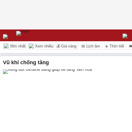
Mới nhất
Xem nhiều
💰 Giá vàng
📅 Lịch âm
☀️ Thời tiết

vũ khí chống tăng