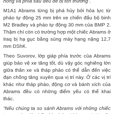
hông và phía sau đều dễ bị tổn thương”.
M1A1 Abrams từng bị phá hủy bởi hỏa lực từ
pháo tự động 25 mm trên xe chiến đấu bộ binh
M2 Bradley và pháo tự động 30 mm của BMP 2.
Thậm chí còn có trường hợp một chiếc Abrams ở
Iraq bị hạ gục bằng súng máy hạng nặng 12,7
mm DShK.
Theo Suvorov, lớp giáp phía trước của Abrams
giúp bảo vệ xe tăng tốt, dù vậy góc nghiêng lớn
giữa thân xe và tháp pháo có thể dẫn đến việc
đạn chống tăng xuyên qua vị trí này. Ở các vị trí
khác như tháp pháo, động cơ và bánh xích của
Abrams đều có những điểm yếu có thể khai
thác.
“Nếu chúng ta so sánh Abrams với những chiếc