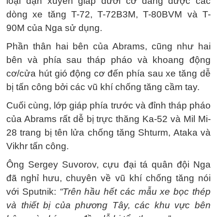
loại đạn xuyên giáp dưới cỡ đang được các
dòng xe tăng T-72, T-72B3M, T-80BVM và T-
90M của Nga sử dụng.
Phần thân hai bên của Abrams, cũng như hai
bên và phía sau tháp pháo và khoang động
cơ/cửa hút gió động cơ đến phía sau xe tăng dễ
bị tấn công bởi các vũ khí chống tăng cầm tay.
Cuối cùng, lớp giáp phía trước và đỉnh tháp pháo
của Abrams rất dễ bị trực thăng Ka-52 và Mil Mi-
28 trang bị tên lửa chống tăng Shturm, Ataka và
Vikhr tấn công.
Ông Sergey Suvorov, cựu đại tá quân đội Nga
đã nghỉ hưu, chuyên về vũ khí chống tăng nói
với Sputnik:
“Trên hầu hết các mẫu xe bọc thép
và thiết bị của phương Tây, các khu vực bên