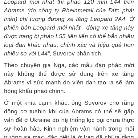
Leopard mới nhất thì pháo 120 mm L44 trên
Abrams (do công ty Rheinmetall của Đức phát
triển) chỉ tương đương xe tăng Leopard 2A4. Ở
phiên bản Leopard mới nhất - dòng xe tăng này
được trang bị pháo L55 tiên tiến có thể bắn nhiều
loại đạn khác nhau, chính xác và hiệu quả hơn
nhiều so với L44”
, Suvorov phân tích.
Theo chuyên gia Nga, các mẫu đạn pháo mới
này không thể được sử dụng trên xe tăng
Abrams vì sức mạnh do viên đạn tạo ra sẽ làm
hỏng khẩu pháo chính.
Ở một khía cạnh khác, ông Suvorov cho rằng
động cơ tuabin khí của Abrams có thể sẽ gặp
vấn đề ở Ukraine do hệ thống lọc bụi chưa thực
sự hoàn hảo. Kinh nghiệm vận hành trong môi
trường sa mạc, đặc biệt là ở Iraq đã chỉ ra rằng