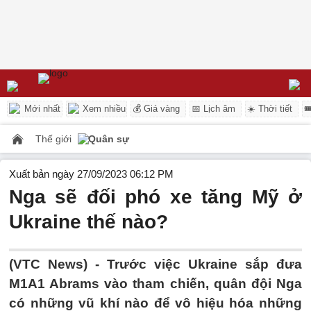
Mới nhất
Xem nhiều
💰 Giá vàng
📅 Lịch âm
☀️ Thời tiết

Thế giới
Quân sự
Xuất bản ngày 27/09/2023 06:12 PM
Nga sẽ đối phó xe tăng Mỹ ở
Ukraine thế nào?
(VTC News) -
Trước việc Ukraine sắp đưa
M1A1 Abrams vào tham chiến, quân đội Nga
có những vũ khí nào để vô hiệu hóa những