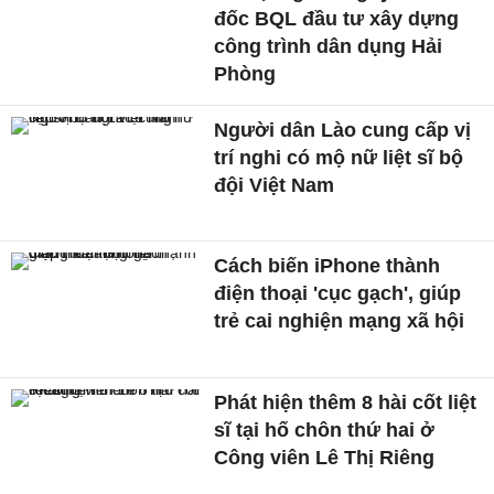
đốc BQL đầu tư xây dựng
công trình dân dụng Hải
Phòng
Người dân Lào cung cấp vị
trí nghi có mộ nữ liệt sĩ bộ
đội Việt Nam
Cách biến iPhone thành
điện thoại 'cục gạch', giúp
trẻ cai nghiện mạng xã hội
Phát hiện thêm 8 hài cốt liệt
sĩ tại hố chôn thứ hai ở
Công viên Lê Thị Riêng