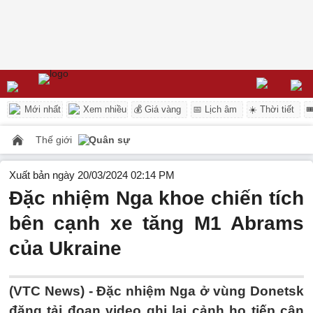
Mới nhất
Xem nhiều
💰 Giá vàng
📅 Lịch âm
☀️ Thời tiết

Thế giới
Quân sự
Xuất bản ngày 20/03/2024 02:14 PM
Đặc nhiệm Nga khoe chiến tích
bên cạnh xe tăng M1 Abrams
của Ukraine
(VTC News) -
Đặc nhiệm Nga ở vùng Donetsk
đăng tải đoạn video ghi lại cảnh họ tiếp cận