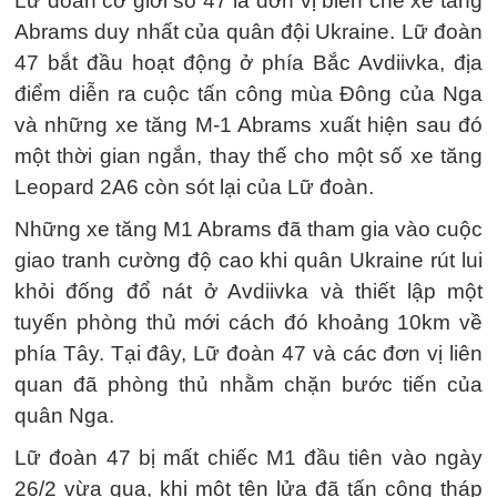
Lữ đoàn cơ giới số 47 là đơn vị biên chế xe tăng
Abrams duy nhất của quân đội Ukraine. Lữ đoàn
47 bắt đầu hoạt động ở phía Bắc Avdiivka, địa
điểm diễn ra cuộc tấn công mùa Đông của Nga
và những xe tăng M-1 Abrams xuất hiện sau đó
một thời gian ngắn, thay thế cho một số xe tăng
Leopard 2A6 còn sót lại của Lữ đoàn.
Những xe tăng M1 Abrams đã tham gia vào cuộc
giao tranh cường độ cao khi quân Ukraine rút lui
khỏi đống đổ nát ở Avdiivka và thiết lập một
tuyến phòng thủ mới cách đó khoảng 10km về
phía Tây. Tại đây, Lữ đoàn 47 và các đơn vị liên
quan đã phòng thủ nhằm chặn bước tiến của
quân Nga.
Lữ đoàn 47 bị mất chiếc M1 đầu tiên vào ngày
26/2 vừa qua, khi một tên lửa đã tấn công tháp