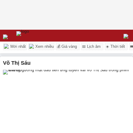
Mới nhất
Xem nhiều
💰 Giá vàng
📅 Lịch âm
☀️ Thời tiết

Võ Thị Sáu