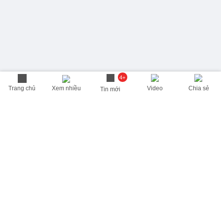
4+
Trang chủ
Xem nhiều
Video
Chia sẻ
Tin mới