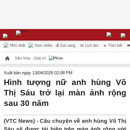
Mới nhất
Xem nhiều
💰 Giá vàng
📅 Lịch âm
☀️ Thời tiết

Văn hóa - Giải trí
Phim
Xuất bản ngày 13/04/2026 02:08 PM
Hình tượng nữ anh hùng Võ
Thị Sáu trở lại màn ảnh rộng
sau 30 năm
(VTC News) -
Câu chuyện về anh hùng Võ Thị
Sáu sẽ được tái hiện trên màn ảnh rộng với