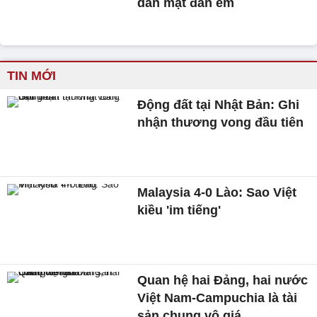
dằn mặt đàn em
TIN MỚI
Động đất tại Nhật Bản: Ghi
nhận thương vong đầu tiên
Malaysia 4-0 Lào: Sao Việt
kiều 'im tiếng'
Quan hệ hai Đảng, hai nước
Việt Nam-Campuchia là tài
sản chung vô giá ​