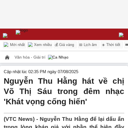
Mới nhất
Xem nhiều
💰 Giá vàng
📅 Lịch âm
☀️ Thời tiết

Văn hóa - Giải trí
Ca Nhạc
Cập nhật lúc 02:35 PM ngày 07/08/2025
Nguyễn Thu Hằng hát về chị
Võ Thị Sáu trong đêm nhạc
'Khát vọng cống hiến'
(VTC News) -
Nguyễn Thu Hằng để lại dấu ấn
trong lòng khán giả với phần thể hiện đầy