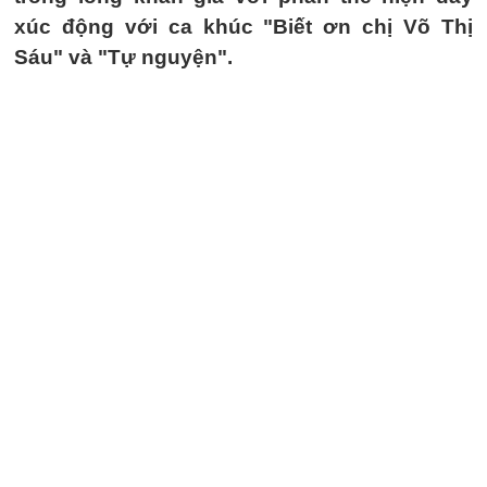
xúc động với ca khúc "Biết ơn chị Võ Thị
Sáu" và "Tự nguyện".