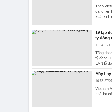
Theo Viet
đang tiến 
xuất kinh
19 tập đ
tỷ đồn
11:04 15/1
Tổng doan
tỷ đồng (
EVN lỗ đột
Máy bay 
16:58 27/0
Vietnam A
phải hạ c