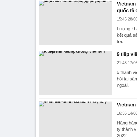
Vietnam 
quốc tế 
15:45 28/0
Lượng khá
kết quả sả
tới.
9 tiếp v
21:43 17/0
9 thành vi
hỏi tại s
ngoài.
Vietnam A
16:35 14/0
Hãng hàng 
ty thành v
2022.