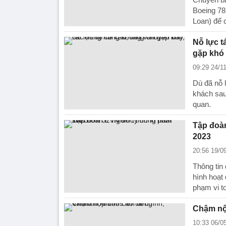
Boeing 78
Loan) để 
Nỗ lực t
gặp khó
09:29 24/1
Dù đã nỗ l
khách sau
quan.
Tập đoàn
2023
20:56 19/0
Thông tin
hình hoạt
phạm vi t
Chậm nộp
10:33 06/0