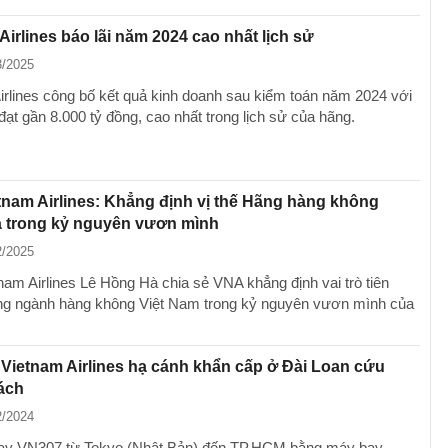
Airlines báo lãi năm 2024 cao nhất lịch sử
3/2025
irlines công bố kết quả kinh doanh sau kiểm toán năm 2024 với
đạt gần 8.000 tỷ đồng, cao nhất trong lịch sử của hãng.
nam Airlines: Khẳng định vị thế Hãng hàng không
a trong kỷ nguyên vươn mình
2/2025
am Airlines Lê Hồng Hà chia sẻ VNA khẳng định vai trò tiên
ng ngành hàng không Việt Nam trong kỷ nguyên vươn mình của
Vietnam Airlines hạ cánh khẩn cấp ở Đài Loan cứu
ách
2/2024
ay VN307 từ Tokyo (Nhật Bản) đến TP.HCM bằng máy bay