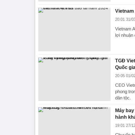
Vietnam 
20:01 31/0
Vietnam A
lợi nhuận 
TGĐ Viet
Quốc gi
20:05 01/0
CEO Vietn
phong tro
dân tộc.
Máy bay 
hành kh
19:01 27/1
Chuyến b