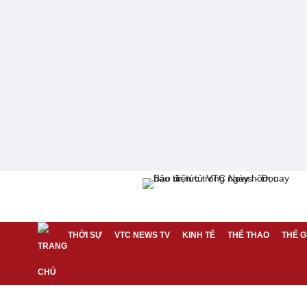
THỜI SỰ
VTC NEWS TV
KINH TẾ
THỂ THAO
THẾ G