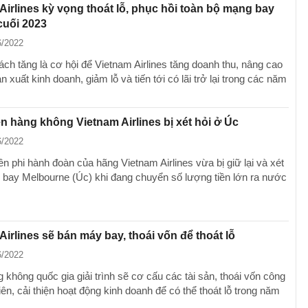
Airlines kỳ vọng thoát lỗ, phục hồi toàn bộ mạng bay
cuối 2023
6/2022
ch tăng là cơ hội để Vietnam Airlines tăng doanh thu, nâng cao
n xuất kinh doanh, giảm lỗ và tiến tới có lãi trở lại trong các năm
iên hàng không Vietnam Airlines bị xét hỏi ở Úc
6/2022
ên phi hành đoàn của hãng Vietnam Airlines vừa bị giữ lại và xét
ân bay Melbourne (Úc) khi đang chuyển số lượng tiền lớn ra nước
irlines sẽ bán máy bay, thoái vốn để thoát lỗ
6/2022
không quốc gia giải trình sẽ cơ cấu các tài sản, thoái vốn công
iên, cải thiện hoạt động kinh doanh để có thể thoát lỗ trong năm