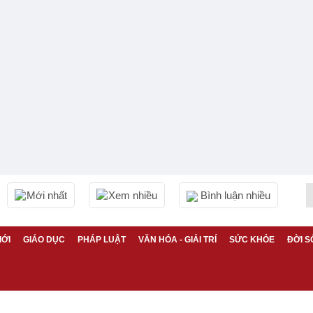
Mới nhất
Xem nhiều
Bình luận nhiều
IỚI
GIÁO DỤC
PHÁP LUẬT
VĂN HÓA - GIẢI TRÍ
SỨC KHỎE
ĐỜI S