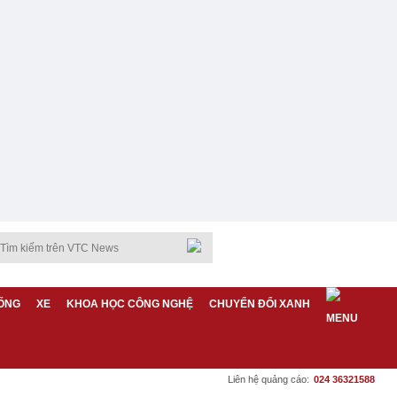
ỐNG
XE
KHOA HỌC CÔNG NGHỆ
CHUYỂN ĐỔI XANH
Liên hệ quảng cáo:
024 36321588