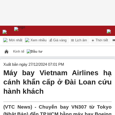
Mới nhất
Xem nhiều
💰 Giá vàng
📅 Lịch âm
☀️ Thời tiết

Kinh tế
Đầu tư
Xuất bản ngày 27/12/2024 07:01 PM
Máy bay Vietnam Airlines hạ
cánh khẩn cấp ở Đài Loan cứu
hành khách
(VTC News) -
Chuyến bay VN307 từ Tokyo
(Nhật Bản) đến TP.HCM bằng máy bay Boeing