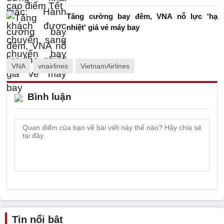
Tăng cường bay đêm, VNA nỗ lực 'hạ
nhiệt' giá vé máy bay
VNA
vnairlines
VietnamAirlines
Bình luận
Tin nổi bật