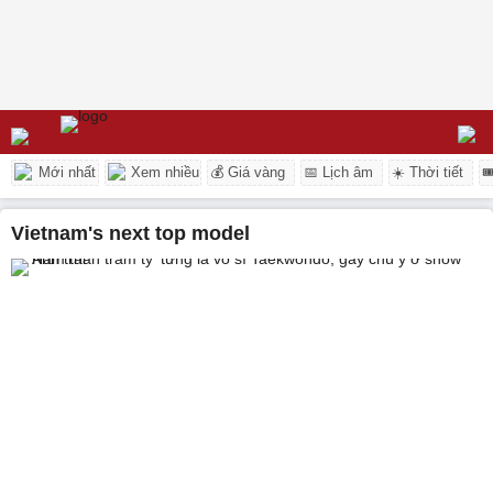
Mới nhất
Xem nhiều
💰 Giá vàng
📅 Lịch âm
☀️ Thời tiết

vietnam's next top model