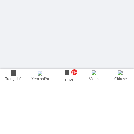
13+
Trang chủ
Xem nhiều
Video
Chia sẻ
Tin mới